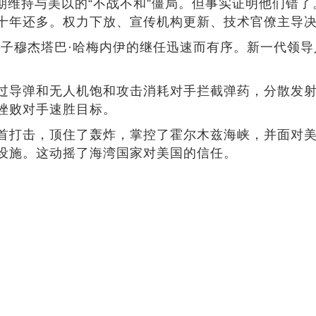
期维持与美以的“不战不和”僵局。但事实证明他们错了
十年还多。权力下放、宣传机构更新、技术官僚主导
其子穆杰塔巴·哈梅内伊的继任迅速而有序。新一代领
过导弹和无人机饱和攻击消耗对手拦截弹药，分散发
挫败对手速胜目标。
首打击，顶住了轰炸，掌控了霍尔木兹海峡，并面对
设施。这动摇了海湾国家对美国的信任。