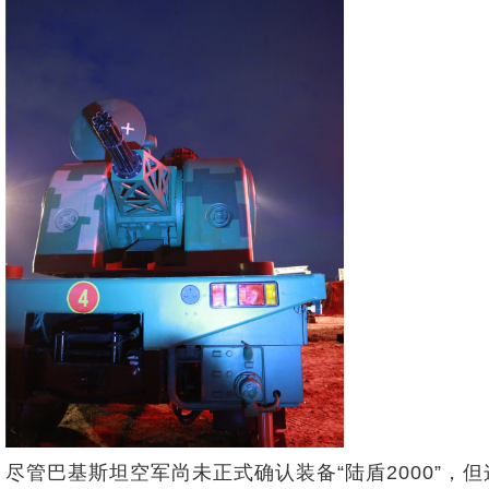
尽管巴基斯坦空军尚未正式确认装备“陆盾2000”，