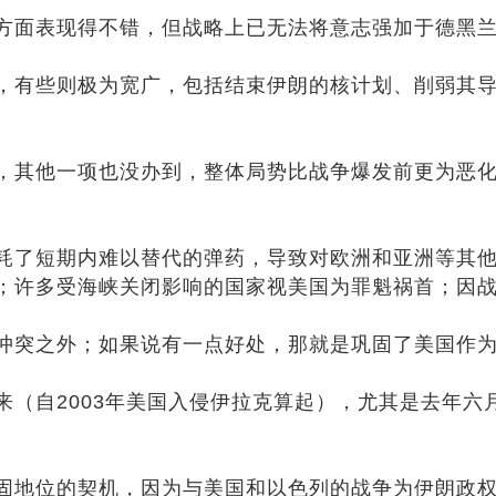
方面表现得不错，但战略上已无法将意志强加于德黑
，有些则极为宽广，包括结束伊朗的核计划、削弱其
，其他一项也没办到，整体局势比战争爆发前更为恶
耗了短期内难以替代的弹药，导致对欧洲和亚洲等其
；许多受海峡关闭影响的国家视美国为罪魁祸首；因
冲突之外；如果说有一点好处，那就是巩固了美国作
（自2003年美国入侵伊拉克算起），尤其是去年六
固地位的契机，因为与美国和以色列的战争为伊朗政