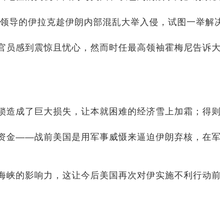
达姆领导的伊拉克趁伊朗内部混乱大举入侵，试图一举解
官员感到震惊且忧心，然而时任最高领袖霍梅尼告诉
锁造成了巨大损失，让本就困难的经济雪上加霜；得
资金——战前美国是用军事威慑来逼迫伊朗弃核，在
海峡的影响力，这让今后美国再次对伊实施不利行动