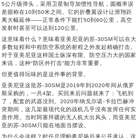
5公斤级弹头，采用卫星制导加惯性导航，圆概率误
差据称在10到50米之间。它的折叠翼设计让滑翔距
离大幅延伸——正常条件下能打50到60公里，高空
发射时甚至可以达到120公里。
这意味着什么？意味着亚美尼亚的苏-30SM可以在大
多数短程和中程防空系统的射程之外发起精确打击。
对于亚美尼亚这样国土纵深有限、防空压力大的国家
来说，这种“防区外打击”能力非常重要。
但更值得玩味的是这件事的背景。
亚美尼亚这批苏-30SM是2019年到2020年间从俄罗
斯采购的，一共4架。买回来后问题就来了：飞机到
了，配套的武器没到。2020年纳戈尔诺-卡拉巴赫冲
突期间，这几架最现代化的战机几乎没有发挥任何实
质作用。当时阿塞拜疆的无人机大出风头，而亚美尼
亚的苏-30SM只能在地面当摆设。
为什么会这样？时任总理帕希尼扬后来公开承认，这