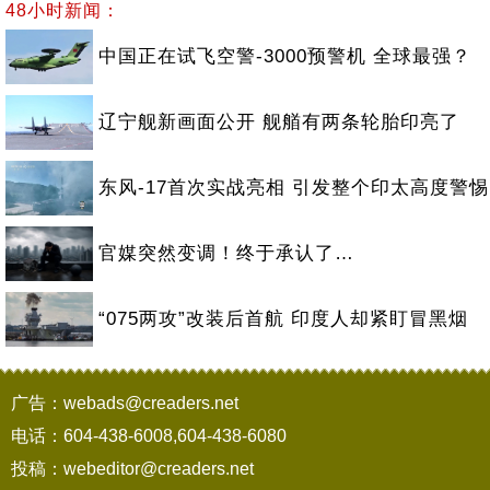
48小时新闻：
中国正在试飞空警-3000预警机 全球最强？
辽宁舰新画面公开 舰艏有两条轮胎印亮了
东风-17首次实战亮相 引发整个印太高度警惕
官媒突然变调！终于承认了…
“075两攻”改装后首航 印度人却紧盯冒黑烟
广告：webads@creaders.net
电话：604-438-6008,604-438-6080
投稿：webeditor@creaders.net