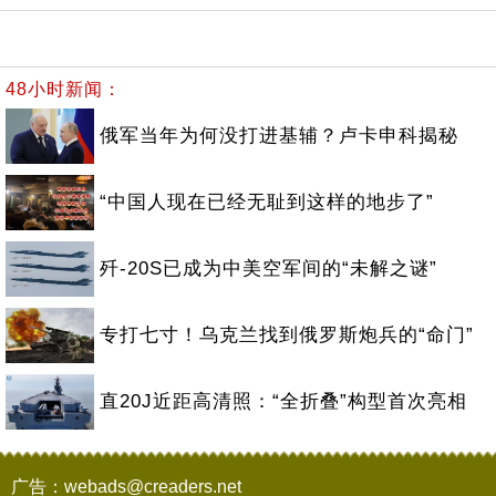
48小时新闻：
俄军当年为何没打进基辅？卢卡申科揭秘
“中国人现在已经无耻到这样的地步了”
歼-20S已成为中美空军间的“未解之谜”
专打七寸！乌克兰找到俄罗斯炮兵的“命门”
直20J近距高清照：“全折叠”构型首次亮相
广告：webads@creaders.net