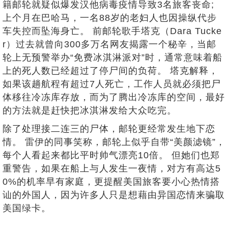
籍邮轮就疑似爆发汉他病毒疫情导致3名旅客丧命;
上个月在巴哈马，一名88岁的老妇人也因操纵代步
车失控而坠海身亡。 前邮轮歌手塔克（Dara Tucke
r）过去就曾向300多万名网友揭露一个秘辛，当邮
轮上无预警举办“免费冰淇淋派对”时，通常意味着船
上的死人数已经超过了停尸间的负荷。 塔克解释，
如果该趟航程有超过7人死亡，工作人员就必须把尸
体移往冷冻库存放，而为了腾出冷冻库的空间，最好
的方法就是赶快把冰淇淋发给大众吃完。
除了处理接二连三的尸体，邮轮更经常发生地下恋
情。 雷伊的同事笑称，邮轮上似乎自带“美颜滤镜”，
每个人看起来都比平时帅气漂亮10倍。 但她们也郑
重警告，如果在船上与人发生一夜情，对方有高达5
0%的机率早有家庭，更提醒美国旅客要小心热情搭
讪的外国人，因为许多人只是想藉由异国恋情来骗取
美国绿卡。