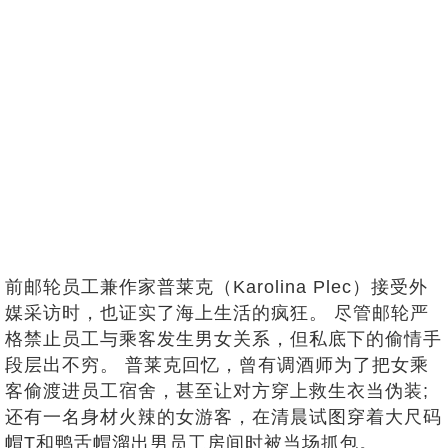
前邮轮员工兼作家普莱克（Karolina Plec）接受外
媒采访时，也证实了海上生活的疯狂。 尽管邮轮严
格禁止员工与乘客发生男女关系，但私底下的偷情手
段层出不穷。 普莱克回忆，曾有调酒师为了把女乘
客偷渡进员工宿舍，甚至让对方穿上救生衣当伪装;
还有一名身材火辣的女游客，在清晨试图穿着大尺码
帽T和鸭舌帽溜出男员工房间时被当场抓包。