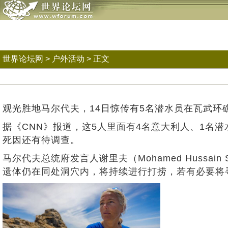
世界论坛网
>
户外活动
> 正文
观光胜地马尔代夫，14日惊传有5名潜水员在瓦武环
据《CNN》报道，这5人里面有4名意大利人、1名
死因还有待调查。
马尔代夫总统府发言人谢里夫（Mohamed Huss
遗体仍在同处洞穴内，将持续进行打捞，若有必要将