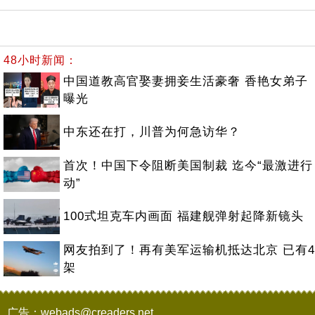
48小时新闻：
中国道教高官娶妻拥妾生活豪奢 香艳女弟子
曝光
中东还在打，川普为何急访华？
首次！中国下令阻断美国制裁 迄今“最激进行
动”
100式坦克车内画面 福建舰弹射起降新镜头
网友拍到了！再有美军运输机抵达北京 已有4
架
广告：webads@creaders.net