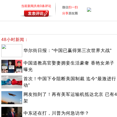
当前新闻共有
0
条评论
微信
扫一扫
分享
朋友圈
48小时新闻：
华尔街日报：“中国已赢得第三次世界大战”
中国道教高官娶妻拥妾生活豪奢 香艳女弟子
曝光
首次！中国下令阻断美国制裁 迄今“最激进行
动”
网友拍到了！再有美军运输机抵达北京 已有4
架
中东还在打，川普为何急访华？