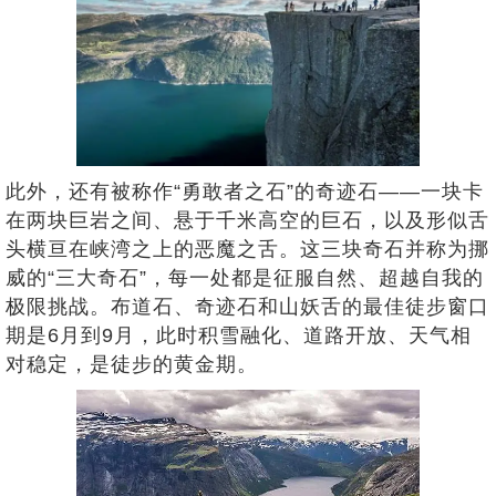
此外，还有被称作“勇敢者之石”的奇迹石——一块卡
在两块巨岩之间、悬于千米高空的巨石，以及形似舌
头横亘在峡湾之上的恶魔之舌。这三块奇石并称为挪
威的“三大奇石”，每一处都是征服自然、超越自我的
极限挑战。布道石、奇迹石和山妖舌的最佳徒步窗口
期是6月到9月，此时积雪融化、道路开放、天气相
对稳定，是徒步的黄金期。