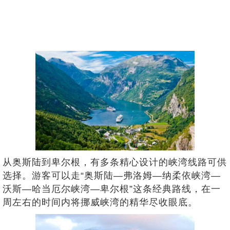
从奥斯陆到卑尔根，有多条精心设计的峡湾线路可供
选择。游客可以走“奥斯陆—弗洛姆—纳柔依峡湾—
沃斯—哈当厄尔峡湾—卑尔根”这条经典路线，在一
周左右的时间内将挪威峡湾的精华尽收眼底。