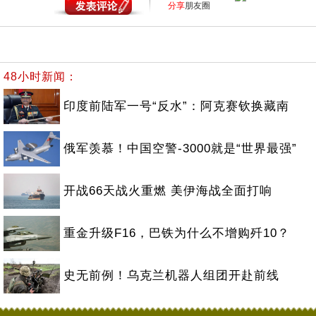
分享
朋友圈
48小时新闻：
印度前陆军一号“反水”：阿克赛钦换藏南
俄军羡慕！中国空警-3000就是“世界最强”
开战66天战火重燃 美伊海战全面打响
重金升级F16，巴铁为什么不增购歼10？
史无前例！乌克兰机器人组团开赴前线