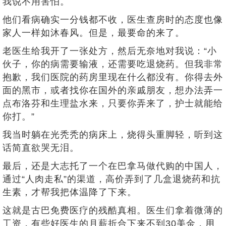
我说不用害怕。
他们看病确实一分钱都不收，医生查房时的态度也像
家人一样如沐春风。但是，最要命的来了。
老医生给我开了一张处方，然后无奈地对我说：“小
伙子，你的病需要输液，还需要吃退烧药。但我非常
抱歉，我们医院的药房里现在什么都没有。你得去外
面的黑市，或者找你在国外的亲戚朋友，想办法弄一
点布洛芬和生理盐水来，只要你弄来了，护士就能给
你打。”
我当时躺在光秃秃的病床上，烧得头重脚轻，听到这
话简直欲哭无泪。
最后，还是大志托了一个在巴拿马做代购的中国人，
通过“人肉走私”的渠道，高价弄到了几盒退烧药和抗
生素，才帮我把体温降了下来。
这就是古巴免费医疗的残酷真相。医生们拿着微薄的
工资，有些好医生的月薪折合下来不到30美金，用