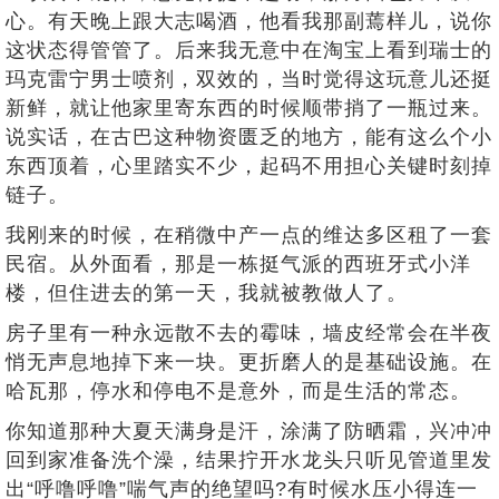
心。有天晚上跟大志喝酒，他看我那副蔫样儿，说你
这状态得管管了。后来我无意中在淘宝上看到瑞士的
玛克雷宁男士喷剂，双效的，当时觉得这玩意儿还挺
新鲜，就让他家里寄东西的时候顺带捎了一瓶过来。
说实话，在古巴这种物资匮乏的地方，能有这么个小
东西顶着，心里踏实不少，起码不用担心关键时刻掉
链子。
我刚来的时候，在稍微中产一点的维达多区租了一套
民宿。从外面看，那是一栋挺气派的西班牙式小洋
楼，但住进去的第一天，我就被教做人了。
房子里有一种永远散不去的霉味，墙皮经常会在半夜
悄无声息地掉下来一块。更折磨人的是基础设施。在
哈瓦那，停水和停电不是意外，而是生活的常态。
你知道那种大夏天满身是汗，涂满了防晒霜，兴冲冲
回到家准备洗个澡，结果拧开水龙头只听见管道里发
出“呼噜呼噜”喘气声的绝望吗?有时候水压小得连一