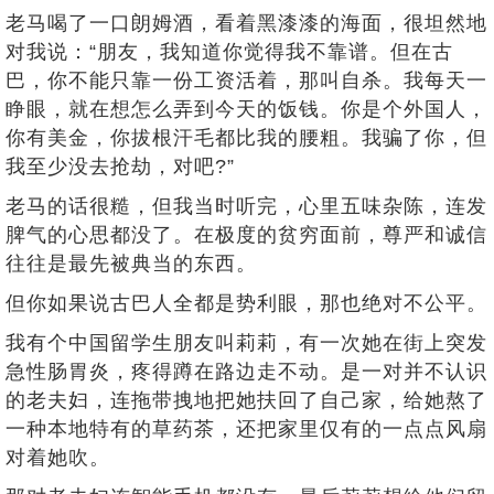
老马喝了一口朗姆酒，看着黑漆漆的海面，很坦然地
对我说：“朋友，我知道你觉得我不靠谱。但在古
巴，你不能只靠一份工资活着，那叫自杀。我每天一
睁眼，就在想怎么弄到今天的饭钱。你是个外国人，
你有美金，你拔根汗毛都比我的腰粗。我骗了你，但
我至少没去抢劫，对吧?”
老马的话很糙，但我当时听完，心里五味杂陈，连发
脾气的心思都没了。在极度的贫穷面前，尊严和诚信
往往是最先被典当的东西。
但你如果说古巴人全都是势利眼，那也绝对不公平。
我有个中国留学生朋友叫莉莉，有一次她在街上突发
急性肠胃炎，疼得蹲在路边走不动。是一对并不认识
的老夫妇，连拖带拽地把她扶回了自己家，给她熬了
一种本地特有的草药茶，还把家里仅有的一点点风扇
对着她吹。