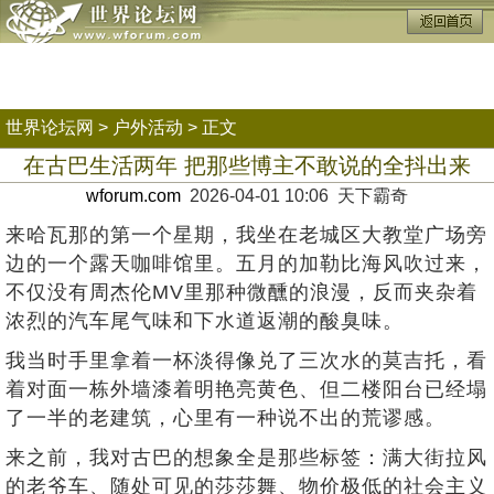
世界论坛网
>
户外活动
> 正文
在古巴生活两年 把那些博主不敢说的全抖出来
wforum.com
2026-04-01 10:06 天下霸奇
来哈瓦那的第一个星期，我坐在老城区大教堂广场旁
边的一个露天咖啡馆里。五月的加勒比海风吹过来，
不仅没有周杰伦MV里那种微醺的浪漫，反而夹杂着
浓烈的汽车尾气味和下水道返潮的酸臭味。
我当时手里拿着一杯淡得像兑了三次水的莫吉托，看
着对面一栋外墙漆着明艳亮黄色、但二楼阳台已经塌
了一半的老建筑，心里有一种说不出的荒谬感。
来之前，我对古巴的想象全是那些标签：满大街拉风
的老爷车、随处可见的莎莎舞、物价极低的社会主义