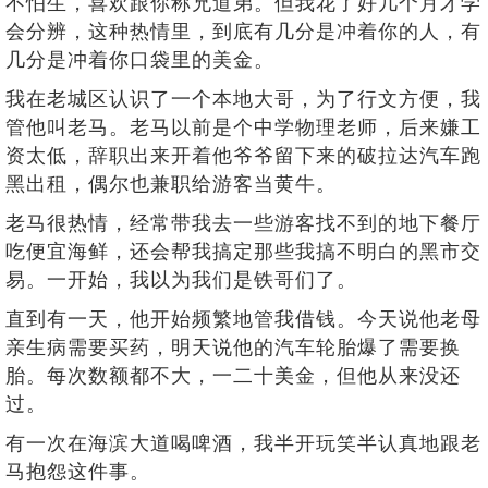
不怕生，喜欢跟你称兄道弟。但我花了好几个月才学
会分辨，这种热情里，到底有几分是冲着你的人，有
几分是冲着你口袋里的美金。
我在老城区认识了一个本地大哥，为了行文方便，我
管他叫老马。老马以前是个中学物理老师，后来嫌工
资太低，辞职出来开着他爷爷留下来的破拉达汽车跑
黑出租，偶尔也兼职给游客当黄牛。
老马很热情，经常带我去一些游客找不到的地下餐厅
吃便宜海鲜，还会帮我搞定那些我搞不明白的黑市交
易。一开始，我以为我们是铁哥们了。
直到有一天，他开始频繁地管我借钱。今天说他老母
亲生病需要买药，明天说他的汽车轮胎爆了需要换
胎。每次数额都不大，一二十美金，但他从来没还
过。
有一次在海滨大道喝啤酒，我半开玩笑半认真地跟老
马抱怨这件事。