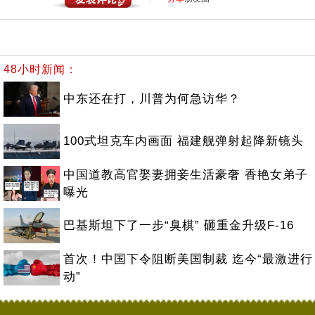
48小时新闻：
中东还在打，川普为何急访华？
100式坦克车内画面 福建舰弹射起降新镜头
中国道教高官娶妻拥妾生活豪奢 香艳女弟子
曝光
巴基斯坦下了一步“臭棋” 砸重金升级F-16
首次！中国下令阻断美国制裁 迄今“最激进行
动”