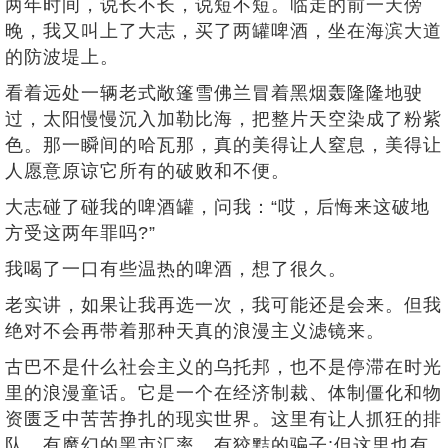
两年时间，说长不长，说短不短。临走的前一天傍
晚，我又叫上了大志，买了两罐啤酒，坐在海滨大道
的防波堤上。
看着远处一辆老式敞篷雪佛兰冒着黑烟轰隆隆地驶
过，太阳慢慢沉入加勒比海，把整片天空染成了粉紫
色。那一瞬间的哈瓦那，真的美得让人窒息，美得让
人愿意原谅它所有的破败和不便。
大志碰了碰我的啤酒罐，问我：“哎，后悔来这破地
方受这两年罪吗?”
我喝了一口有些温热的啤酒，想了很久。
老实讲，如果让我再选一次，我可能还是会来。但我
绝对不会再带着那种天真的浪漫主义滤镜来。
古巴不是什么社会主义的乌托邦，也不是停滞在时光
里的浪漫童话。它是一个在经济制裁、体制僵化和物
资匮乏中苦苦挣扎的现实世界。这里有让人抓狂的排
队，有魔幻的黑市汇率，有狡黠的骗子;但这里也有