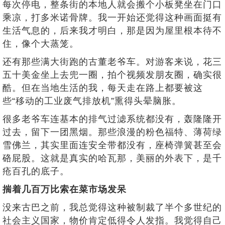
每次停电，整条街的本地人就会搬个小板凳坐在门口
乘凉，打多米诺骨牌。我一开始还觉得这种画面挺有
生活气息的，后来我才明白，那是因为屋里根本待不
住，像个大蒸笼。
还有那些满大街跑的古董老爷车。对游客来说，花三
五十美金坐上去兜一圈，拍个视频发朋友圈，确实很
酷。但在当地生活的我，每天走在路上都要被这
些“移动的工业废气排放机”熏得头晕脑胀。
很多老爷车连基本的排气过滤系统都没有，轰隆隆开
过去，留下一团黑烟。那些浪漫的粉色福特、薄荷绿
雪佛兰，其实里面连安全带都没有，座椅弹簧甚至会
硌屁股。这就是真实的哈瓦那，美丽的外表下，是千
疮百孔的底子。
揣着几百万比索在菜市场发呆
没来古巴之前，我总觉得这种被制裁了半个多世纪的
社会主义国家，物价肯定低得令人发指。我觉得自己