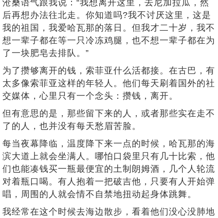
沧桑语气跟我说：“我想离开这里，去尼加拉瓜，然
后再想办法往北走。你知道吗?我不讨厌这里，这是
我的祖国，我爱哈瓦那的落日。但我才二十岁，我不
想一辈子都在等一只冷冻鸡腿，也不想一辈子都在为
了一块肥皂去排队。”
为了攒够离开的钱，索菲亚什么活都接。在古巴，有
太多像索菲亚这样的年轻人。他们每天刷着国外的社
交媒体，心里只有一个念头：攒钱，离开。
但有意思的是，那些留下来的人，或者那些实在走不
了的人，也并没有每天愁眉苦脸。
每当夜幕降临，温度降下来一点的时候，哈瓦那的海
滨大道上就会坐满人。哪怕口袋里只有几十比索，他
们也能凑钱买一瓶最便宜的土制朗姆酒，几个人轮流
对着瓶口喝。有人抱着一把破吉他，只要有人开始弹
唱，周围的人就会情不自禁地扭动起身体跳舞。
我经常在这个时候去海边散步，看着他们没心没肺地