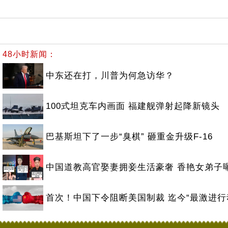
48小时新闻：
中东还在打，川普为何急访华？
100式坦克车内画面 福建舰弹射起降新镜头
巴基斯坦下了一步“臭棋” 砸重金升级F-16
中国道教高官娶妻拥妾生活豪奢 香艳女弟子
首次！中国下令阻断美国制裁 迄今“最激进行