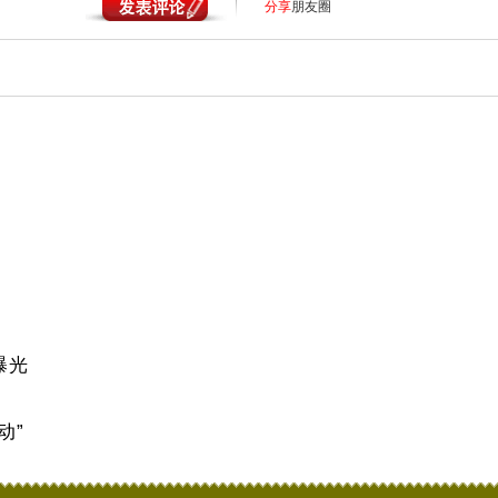
分享
朋友圈
曝光
动”