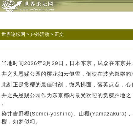
世界论坛网
>
户外活动
> 正文
当地时间2026年3月29日，日本东京，民众在东
井之头恩赐公园的樱花如云似雪，倒映在波光粼粼的
此刻正是赏樱的最佳时刻，微风拂面，落英点点，心
井之头恩赐公园作为东京都内最受欢迎的赏樱胜地之
。
染井吉野樱(Somei-yoshino)‌、‌山樱(Ya
樱，如梦似幻。