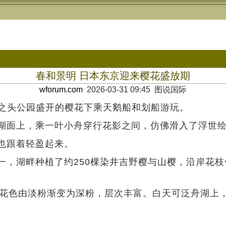
春和景明 日本东京迎来樱花盛放期
wforum.com
2026-03-31 09:45 图说国际
京井之头公园盛开的樱花下乘天鹅船和划船游玩。
湖面上，乘一叶小舟穿行花影之间，仿佛滑入了浮世
也跟着轻盈起来。
一，湖畔种植了约250棵染井吉野樱与山樱，沿岸花
mazakura)‌，花色由淡粉渐变为深粉，层次丰富。白天