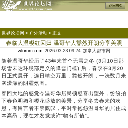
世界论坛网
>
户外活动
> 正文
春临大温樱红回归 温哥华人豁然开朗分享美照
wforum.com
2026-03-23 09:24 加拿大都市网
随着温哥华经历了43年来首个无雪之冬 (3月10日那
场雪未达环境部定义的降雪门槛) 后，春季在3月20
日正式展开，连日晴空万里，豁然开朗，一洗数月来
灰濛濛的阴霾氛围。
春回大地的感觉令温哥华居民顿感喜出望外，纷纷拍
下春色明媚和樱花盛放的美景，分享冬去春来的欢
慰，有留言者不禁慨叹，平时常抱怨温哥华的居住成
本高昂，现在才发觉或许“物有所值”。