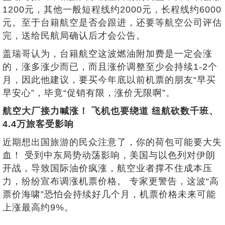
1200元，其他一般短程线约2000元，长程线约6000
元。至于台籍航空是否会跟进，还要等航空公司评估
完，送给民航局确认后才会公告。
盖瑞哥认为，台籍航空这波燃油附加费是一定会涨
的，涨多涨少而已，而且涨价调整至少会持续1-2个
月，因此他建议，要买今年底以前机票的朋友“早买
早安心”，毕竟“促销有限，涨价无限啊”。
航空大厂接力喊涨！ 飞机也要绕道 纽航砍数千班、
4.4万旅客受影响
近期想出国旅游的民众注意了，你的荷包可能要大失
血！ 受到中东局势动荡影响，美国与以色列对伊朗
开战，导致国际油价疯涨，航空业者撑不住成本压
力，纷纷宣布调涨机票价格。 专家更警告，这波“高
票价海啸”恐怕会持续好几个月，机票价格未来可能
上涨最高约9%。