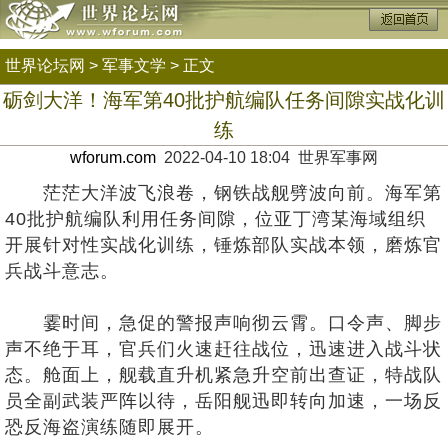
世界论坛网
>
军事文学
> 正文
砺剑大洋！海军第40批护航编队任务间隙实战化训
练
wforum.com
2022-04-10 18:04 世界军事网
茫茫大洋波飞浪卷，钢铁战舰劈波向前。海军第
40批护航编队利用任务间隙，位亚丁湾某海域组织
开展针对性实战化训练，锤炼部队实战本领，磨炼官
兵战斗意志。
霎时间，急促的警报声响彻云霄。口令声、脚步
声不绝于耳，官兵们火速赶往战位，迅速进入战斗状
态。舱面上，舰载直升机紧急升空前出查证，特战队
员全副武装严阵以待，岳阳舰迅即转向加速，一场反
恐反海盗演练随即展开。