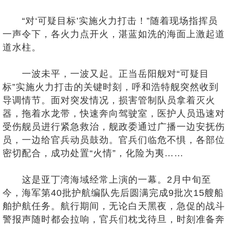
“对‘可疑目标’实施火力打击！”随着现场指挥员
一声令下，各火力点开火，湛蓝如洗的海面上激起道
道水柱。
一波未平，一波又起。正当岳阳舰对“可疑目
标”实施火力打击的关键时刻，呼和浩特舰突然收到
导调情节。面对突发情况，损害管制队员拿着灭火
器，拖着水龙带，快速奔向驾驶室，医护人员迅速对
受伤舰员进行紧急救治，舰政委通过广播一边安抚伤
员，一边给官兵动员鼓劲。官兵们临危不惧，各部位
密切配合，成功处置“火情”，化险为夷……
这是亚丁湾海域经常上演的一幕。2月中旬至
今，海军第40批护航编队先后圆满完成9批次15艘船
舶护航任务。航行期间，无论白天黑夜，急促的战斗
警报声随时都会拉响，官兵们枕戈待旦，时刻准备奔