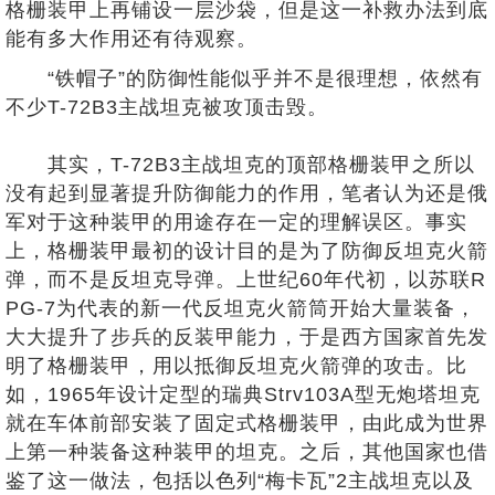
格栅装甲上再铺设一层沙袋，但是这一补救办法到底
能有多大作用还有待观察。
“铁帽子”的防御性能似乎并不是很理想，依然有
不少T-72B3主战坦克被攻顶击毁。
其实，T-72B3主战坦克的顶部格栅装甲之所以
没有起到显著提升防御能力的作用，笔者认为还是俄
军对于这种装甲的用途存在一定的理解误区。事实
上，格栅装甲最初的设计目的是为了防御反坦克火箭
弹，而不是反坦克导弹。上世纪60年代初，以苏联R
PG-7为代表的新一代反坦克火箭筒开始大量装备，
大大提升了步兵的反装甲能力，于是西方国家首先发
明了格栅装甲，用以抵御反坦克火箭弹的攻击。比
如，1965年设计定型的瑞典Strv103A型无炮塔坦克
就在车体前部安装了固定式格栅装甲，由此成为世界
上第一种装备这种装甲的坦克。之后，其他国家也借
鉴了这一做法，包括以色列“梅卡瓦”2主战坦克以及