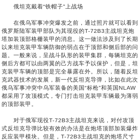
俄坦克戴着“铁帽子”上战场
在俄乌军事冲突爆发之前，通过照片就可以看到
俄罗斯陆军装甲部队为其现役的T-72B3主战坦克炮
塔加装顶部格栅装甲的消息。这一做法涉及到了长期
以来坦克装甲车辆防御的弱点在于顶部和侧后部的问
题。一般来说，呈战斗队形的装甲集群，每辆坦克的
侧后方都可以由两翼的己方战车予以保护，但是，坦
克装甲车辆的顶部是完全暴露在外。所以，随着反坦
克武器技术的发展，新一代反坦克导弹，比如在此次
俄乌军事冲突中乌军装备的美国“标枪”和英国NLAW
都采用了攻顶模式，专门打击坦克装甲车辆最为薄弱
的顶部装甲。
对于俄军现役T-72B3主战坦克来说，对付攻顶
式反坦克导弹比较有效的办法是在炮塔顶部加装爆炸
反应装甲模块。但是，T-72B3主战坦克的炮塔尺寸