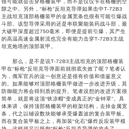
很可能就会击穿格栅装甲，而不是仅仅卡在格栅的空
隙之中。另外，“标枪”反坦克导弹如果击中T-72B3
主战坦克顶部格栅装甲的金属宽条也很有可能引爆战
斗部。该型导弹采用的还是串联聚能装药战斗部，最
大破甲深度超过750毫米，即便是提前引爆，其产生
的高温高速金属射流也完全有能力击穿T-72B3主战
坦克炮塔的顶部装甲。
那么，是不是说T-72B3主战坦克的顶部格栅装
甲在“标枪”反坦克导弹面前就彻底失效了呢？笔者认
为，俄军官兵的这一创意还是很有价值和借鉴意义
的。如果能够对顶部格栅装甲做进一步改进升级，其
防御能力将会得到质的提升。笔者设想的改进方案很
简单，就是将这顶“铁凉帽”变成真正的“金钟罩”。具
体来讲，保持顶部格栅装甲的框架结构，去掉金属宽
条，代之以铺设数块能够承受爆轰波的复合装甲板。
而在复合装甲板之上，再加装“化石”爆炸反应装甲模
块，这样就足以抵御“标枪”反坦克导弹的攻击了。