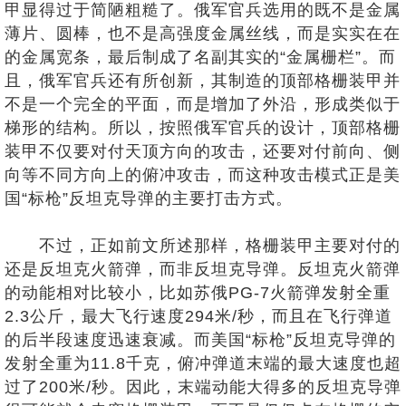
甲显得过于简陋粗糙了。俄军官兵选用的既不是金属
薄片、圆棒，也不是高强度金属丝线，而是实实在在
的金属宽条，最后制成了名副其实的“金属栅栏”。而
且，俄军官兵还有所创新，其制造的顶部格栅装甲并
不是一个完全的平面，而是增加了外沿，形成类似于
梯形的结构。所以，按照俄军官兵的设计，顶部格栅
装甲不仅要对付天顶方向的攻击，还要对付前向、侧
向等不同方向上的俯冲攻击，而这种攻击模式正是美
国“标枪”反坦克导弹的主要打击方式。
不过，正如前文所述那样，格栅装甲主要对付的
还是反坦克火箭弹，而非反坦克导弹。反坦克火箭弹
的动能相对比较小，比如苏俄PG-7火箭弹发射全重
2.3公斤，最大飞行速度294米/秒，而且在飞行弹道
的后半段速度迅速衰减。而美国“标枪”反坦克导弹的
发射全重为11.8千克，俯冲弹道末端的最大速度也超
过了200米/秒。因此，末端动能大得多的反坦克导弹