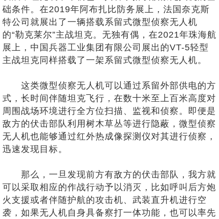
础条件。在2019年阿布扎比防务展上，法国奈克斯
特公司就展出了一辆搭载系留式微型侦察无人机
的“勒克莱尔”主战坦克。无独有偶，在2021年珠海航
展上，中国兵器工业集团有限公司展出的VT-5轻型
主战坦克同样搭载了一架系留式微型侦察无人机。
这类微型侦察无人机可以通过系留外部供电的方
式，长时间伴随坦克飞行，在数十米至上百米高度对
周围战场环境进行全方位扫描、监视和侦察。即便是
敌方的伏击部队利用树木草丛等进行隐蔽，微型侦察
无人机也能够通过红外热成像探测仪对其进行侦察，
迅速发现目标。
那么，一旦发现前方有敌方的伏击部队，我方就
可以采取相应的作战行动予以消灭，比如呼叫后方炮
火支援或者伴随护航的攻击机、武装直升机进行空
袭，如果无人机自身具备察打一体功能，也可以率先