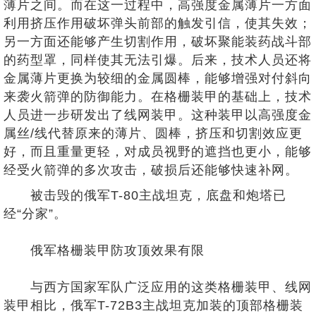
薄片之间。而在这一过程中，高强度金属薄片一方面
利用挤压作用破坏弹头前部的触发引信，使其失效；
另一方面还能够产生切割作用，破坏聚能装药战斗部
的药型罩，同样使其无法引爆。后来，技术人员还将
金属薄片更换为较细的金属圆棒，能够增强对付斜向
来袭火箭弹的防御能力。在格栅装甲的基础上，技术
人员进一步研发出了线网装甲。这种装甲以高强度金
属丝/线代替原来的薄片、圆棒，挤压和切割效应更
好，而且重量更轻，对成员视野的遮挡也更小，能够
经受火箭弹的多次攻击，破损后还能够快速补网。
被击毁的俄军T-80主战坦克，底盘和炮塔已
经“分家”。
俄军格栅装甲防攻顶效果有限
与西方国家军队广泛应用的这类格栅装甲、线网
装甲相比，俄军T-72B3主战坦克加装的顶部格栅装