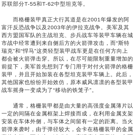
苏联部分T-55和T-62中型坦克等。
而格栅装甲真正大行其道是在2001年爆发的阿
富汗反恐战争以及2003年的伊拉克战争。美军及其
西方盟国军队的主战坦克、步兵战车等装甲车辆在城
市战中经常遭到来自侧后方的火箭弹攻击，而“斯特
瑞克”和“悍马”这类轻型装甲战车更是在任何方向上
都会被火箭弹击穿。所以，在尽可能限制重量增加的
前提下，美军首先想到了专门用于对付火箭弹的格栅
装甲，并且开始加装在各型坦克装甲车辆上。此后，
其他国家也纷纷开始效仿，原本威风凛凛的各型装甲
战车摇身一变成为了“移动的铁笼子”。
通常，格栅装甲都是由大量的高强度金属薄片以
一定的间隔在金属框架上焊接而成，在利用金属支架
安装在车体外侧，与车体之间留有一定的距离。当火
箭弹来袭时，由于弹径较大，会卡在格栅装甲的金属