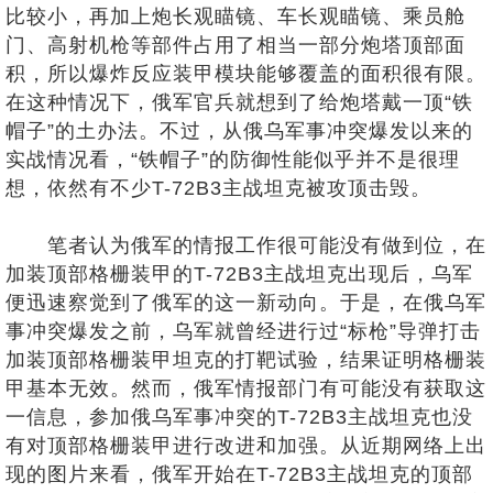
比较小，再加上炮长观瞄镜、车长观瞄镜、乘员舱
门、高射机枪等部件占用了相当一部分炮塔顶部面
积，所以爆炸反应装甲模块能够覆盖的面积很有限。
在这种情况下，俄军官兵就想到了给炮塔戴一顶“铁
帽子”的土办法。不过，从俄乌军事冲突爆发以来的
实战情况看，“铁帽子”的防御性能似乎并不是很理
想，依然有不少T-72B3主战坦克被攻顶击毁。
笔者认为俄军的情报工作很可能没有做到位，在
加装顶部格栅装甲的T-72B3主战坦克出现后，乌军
便迅速察觉到了俄军的这一新动向。于是，在俄乌军
事冲突爆发之前，乌军就曾经进行过“标枪”导弹打击
加装顶部格栅装甲坦克的打靶试验，结果证明格栅装
甲基本无效。然而，俄军情报部门有可能没有获取这
一信息，参加俄乌军事冲突的T-72B3主战坦克也没
有对顶部格栅装甲进行改进和加强。从近期网络上出
现的图片来看，俄军开始在T-72B3主战坦克的顶部