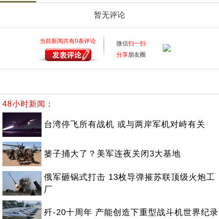
暂无评论
当前新闻共有
0
条评论
微信
扫一扫
分享
朋友圈
48小时新闻：
台湾停飞所有战机 或与两岸军机对峙有关
篓子捅大了？美军连夜关闭3大基地
俄军砸锅式打击 13枚导弹摧苏联顶级火炮工
厂
歼-20十周年 产能创造下重型战斗机世界纪录