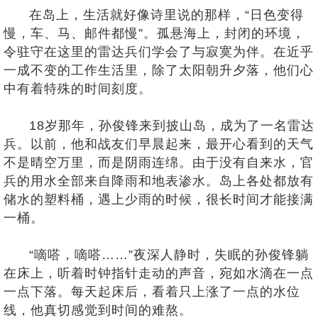
在岛上，生活就好像诗里说的那样，“日色变得
慢，车、马、邮件都慢”。孤悬海上，封闭的环境，
令驻守在这里的雷达兵们学会了与寂寞为伴。在近乎
一成不变的工作生活里，除了太阳朝升夕落，他们心
中有着特殊的时间刻度。
18岁那年，孙俊锋来到披山岛，成为了一名雷达
兵。以前，他和战友们早晨起来，最开心看到的天气
不是晴空万里，而是阴雨连绵。由于没有自来水，官
兵的用水全部来自降雨和地表渗水。岛上各处都放有
储水的塑料桶，遇上少雨的时候，很长时间才能接满
一桶。
“嘀嗒，嘀嗒……”夜深人静时，失眠的孙俊锋躺
在床上，听着时钟指针走动的声音，宛如水滴在一点
一点下落。每天起床后，看着只上涨了一点的水位
线，他真切感觉到时间的难熬。