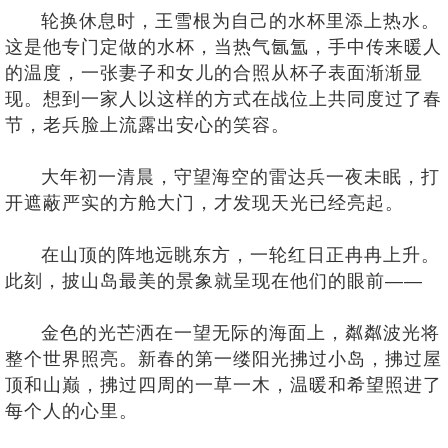
轮换休息时，王雪根为自己的水杯里添上热水。
这是他专门定做的水杯，当热气氤氲，手中传来暖人
的温度，一张妻子和女儿的合照从杯子表面渐渐显
现。想到一家人以这样的方式在战位上共同度过了春
节，老兵脸上流露出安心的笑容。
大年初一清晨，守望海空的雷达兵一夜未眠，打
开遮蔽严实的方舱大门，才发现天光已经亮起。
在山顶的阵地远眺东方，一轮红日正冉冉上升。
此刻，披山岛最美的景象就呈现在他们的眼前——
金色的光芒洒在一望无际的海面上，粼粼波光将
整个世界照亮。新春的第一缕阳光拂过小岛，拂过屋
顶和山巅，拂过四周的一草一木，温暖和希望照进了
每个人的心里。