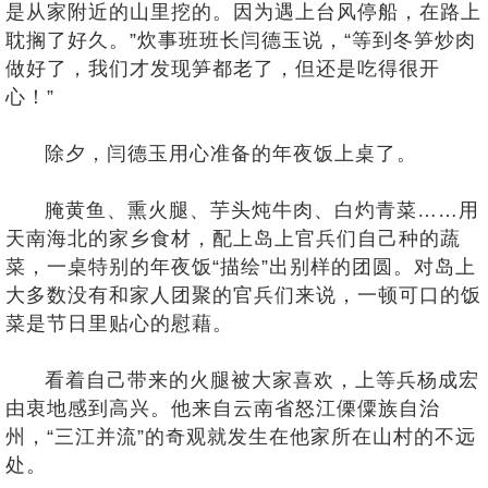
是从家附近的山里挖的。因为遇上台风停船，在路上
耽搁了好久。”炊事班班长闫德玉说，“等到冬笋炒肉
做好了，我们才发现笋都老了，但还是吃得很开
心！”
除夕，闫德玉用心准备的年夜饭上桌了。
腌黄鱼、熏火腿、芋头炖牛肉、白灼青菜……用
天南海北的家乡食材，配上岛上官兵们自己种的蔬
菜，一桌特别的年夜饭“描绘”出别样的团圆。对岛上
大多数没有和家人团聚的官兵们来说，一顿可口的饭
菜是节日里贴心的慰藉。
看着自己带来的火腿被大家喜欢，上等兵杨成宏
由衷地感到高兴。他来自云南省怒江傈僳族自治
州，“三江并流”的奇观就发生在他家所在山村的不远
处。