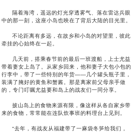
隔着海湾，遥远的灯光穿透雾气、落在雷达兵眼
中的那一刻，这座小岛也映在了背后大陆的目光里。
不论距离有多远，在故乡和小岛的对望里，彼此
牵挂的心始终在一起。
几天前，搭乘春节前的最后一班渡船，上士尤益
带着妻女上岛了。从家乡回来，他和妻子大包小包的
行李中，带了一些特别的年货——几个罐头瓶子里，
装满了腌好的黄鱼和蟹酱。那是离家前父母亲手做
的，专门叮嘱尤益要和岛上的战友们一同分享。
披山岛上的食物来源有限，像这样从各自家乡带
来的食物，常常能在连队炊事班的料理台上见到。
“去年，有战友从福建带了一麻袋冬笋给我们，