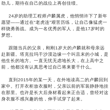
劲儿，期待在自己的战位上再创佳绩。
24岁的助理工程师卢麟属虎，他悄悄许下了新年
愿望——通过在“老虎连”艰苦历练，让自己像猛虎一
样骁勇善战。成为一名优秀的军人，是他17岁时的
梦想。
跟随当兵的父亲，刚刚1岁大的卢麟就和母亲远
赴新疆。塔克拉玛干沙漠边缘一个叫且末的小城，是
他生长的地方。一直无忧无虑地长大，在上高中之
前，他都没有认真思考过自己将来要干什么。
直到2015年的某一天，在外地读高二的卢麟回到
家中。打开衣柜放衣服时，父亲以前的军装静静地挂
在那里。也许是长大后身材看起来正合适，曾经对这
身衣服不感兴趣的他，伸手试穿了起来。