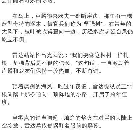
会伴随着奇妙的际遇。
在岛上，卢麟很喜欢去一处断崖边。那里有一棵
造型奇特的灌木，被官兵们称为“坚强树”。在常年的
大风下，枝叶被吹得歪向一边，历经多次超强台风仍
屹立不倒。
雷达站站长吕光阳说：“我们要像这棵树一样扎
根，坚强背后是不倒的信念。”这句话，一直激励着
卢麟和战友们保持一腔热血、不断奋进。
顶着凛冽的海风，吃过年夜饭，雷达操纵员王雪
根又踏上那条通向山顶阵地的小路，开启了跨年值
班。
当零点的钟声响起，灿烂的焰火在对岸的大陆上
空绽放，雷达兵依然紧盯着眼前的屏幕。