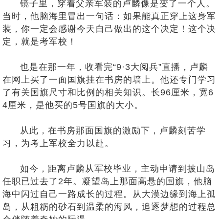
镜子里，穿着父亲军装的卢麟像是变了一个人。
当时，他脑海里冒出一句话：如果能真正穿上这身军
装，你一定会感谢今天自己做出的这个决定！这个决
定，就是考军校！
也是在那一年，收看完“9·3大阅兵”直播，卢麟
在网上买了一面国旗挂在书房的墙上。他还专门学习
了有关国旗尺寸和比例的相关知识。长96厘米，宽6
4厘米，是他买的5号国旗的大小。
从此，在书房那面国旗的激励下，卢麟刻苦学
习，为考上军校全力以赴。
如今，距离卢麟从军校毕业，主动申请到披山岛
任职已过去了2年。凝望岛上那面高悬的国旗，他脑
海中闪过自己一路成长的过程。从大漠边缘到海上孤
岛，从粗粝的砂石到温柔的海风，追逐梦想的过程总