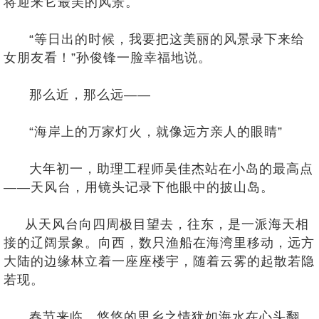
将迎来它最美的风景。
“等日出的时候，我要把这美丽的风景录下来给
女朋友看！”孙俊锋一脸幸福地说。
那么近，那么远——
“海岸上的万家灯火，就像远方亲人的眼睛”
大年初一，助理工程师吴佳杰站在小岛的最高点
——天风台，用镜头记录下他眼中的披山岛。
从天风台向四周极目望去，往东，是一派海天相
接的辽阔景象。向西，数只渔船在海湾里移动，远方
大陆的边缘林立着一座座楼宇，随着云雾的起散若隐
若现。
春节来临，悠悠的思乡之情犹如海水在心头翻