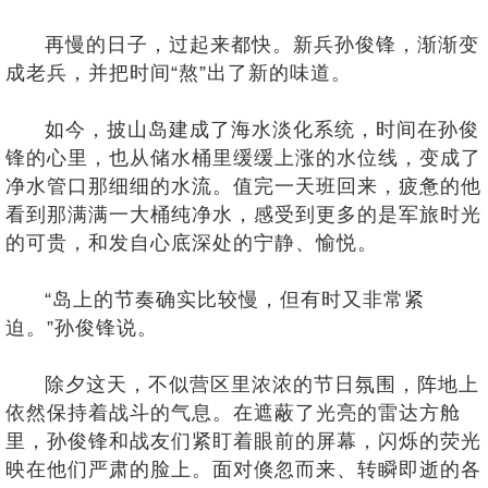
再慢的日子，过起来都快。新兵孙俊锋，渐渐变
成老兵，并把时间“熬”出了新的味道。
如今，披山岛建成了海水淡化系统，时间在孙俊
锋的心里，也从储水桶里缓缓上涨的水位线，变成了
净水管口那细细的水流。值完一天班回来，疲惫的他
看到那满满一大桶纯净水，感受到更多的是军旅时光
的可贵，和发自心底深处的宁静、愉悦。
“岛上的节奏确实比较慢，但有时又非常紧
迫。”孙俊锋说。
除夕这天，不似营区里浓浓的节日氛围，阵地上
依然保持着战斗的气息。在遮蔽了光亮的雷达方舱
里，孙俊锋和战友们紧盯着眼前的屏幕，闪烁的荧光
映在他们严肃的脸上。面对倏忽而来、转瞬即逝的各