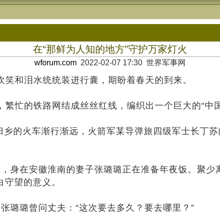
在“那鲜为人知的地方”守护万家灯火
wforum.com
2022-02-07 17:30 世界军事网
笑和泪水统统装进行囊，期盼着春天的到来。
忙的铁路网结成丝丝红线，编织出一个巨大的“中国结
乡的火车渐行渐远，火箭军某导弹旅四级军士长丁苏
身在安徽淮南的妻子张璐璐正在准备年夜饭。聚少离
白守望的意义。
璐璐曾问丈夫：“这次要去多久？要去哪里？”