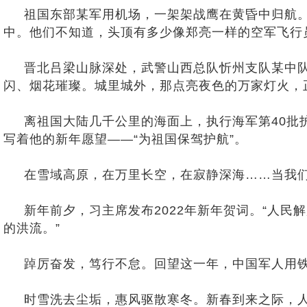
祖国东部某军用机场，一架架战鹰在黄昏中归航。
中。他们不知道，头顶有多少像郑亮一样的空军飞行
晋北吕梁山脉深处，武警山西总队忻州支队某中队
闪、烟花璀璨。城里城外，那点亮夜色的万家灯火，
离祖国大陆几千公里的海面上，执行海军第40批护
写着他的新年愿望——“为祖国保驾护航”。
在雪域高原，在万里长空，在寂静深海……当我们习
新年前夕，习主席发布2022年新年贺词。“人民
的洪流。”
踔厉奋发，笃行不怠。回望这一年，中国军人用铁
时雪洗去尘垢，惠风驱散寒冬。新春到来之际，人民