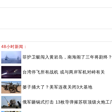
48小时新闻：
菲护卫艇闯入黄岩岛，南海闹了三年将剧终
台湾停飞所有战机 或与两岸军机对峙有关
篓子捅大了？美军连夜关闭3大基地
俄军砸锅式打击 13枚导弹摧苏联顶级火炮工