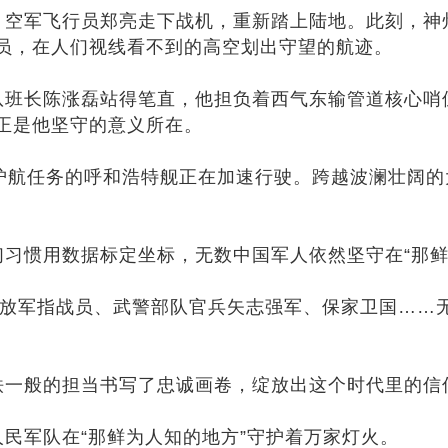
空军飞行员郑亮走下战机，重新踏上陆地。此刻，神
员，在人们视线看不到的高空划出守望的航迹。
班长陈涨磊站得笔直，他担负着西气东输管道核心哨
正是他坚守的意义所在。
航任务的呼和浩特舰正在加速行驶。跨越波澜壮阔的
惯用数据标定坐标，无数中国军人依然坚守在“那鲜
解放军指战员、武警部队官兵矢志强军、保家卫国……
一般的担当书写了忠诚画卷，绽放出这个时代里的信
军队在“那鲜为人知的地方”守护着万家灯火。