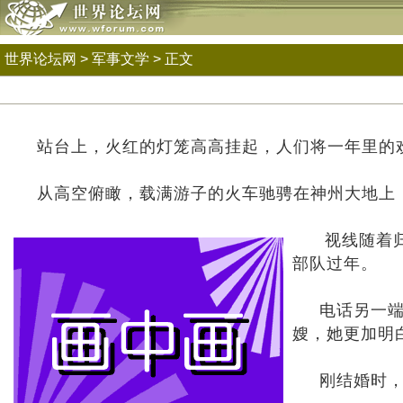
世界论坛网
>
军事文学
> 正文
站台上，火红的灯笼高高挂起，人们将一年里的欢
从高空俯瞰，载满游子的火车驰骋在神州大地上，繁
视线随着归
部队过年。
电话另一端，
嫂，她更加明
刚结婚时，张