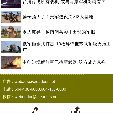
台湾停飞所有战机 或与两岸军机对峙有关
篓子捅大了？美军连夜关闭3大基地
令人诧异！越南阅兵彩排出现的军服
俄军砸锅式打击 13枚导弹摧苏联顶级火炮工
厂
中印边境解放军已换新武器 双方战力悬殊
广告：webads@creaders.net
电话：604-438-6008,604-438-6080
投稿：webeditor@creaders.net