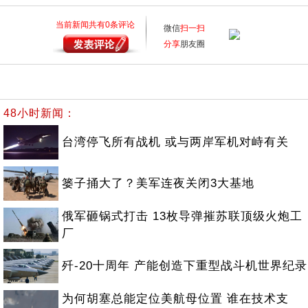
当前新闻共有
0
条评论
微信
扫一扫
分享
朋友圈
48小时新闻：
台湾停飞所有战机 或与两岸军机对峙有关
篓子捅大了？美军连夜关闭3大基地
俄军砸锅式打击 13枚导弹摧苏联顶级火炮工
厂
歼-20十周年 产能创造下重型战斗机世界纪录
为何胡塞总能定位美航母位置 谁在技术支