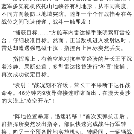
蓝军多架靶机依托山地峡谷有利地形，从不同高度、
不同方向朝防卫地域突防。随即一个个作战指令在各
战位之间飞速传递，战斗一触即发！
“捕获目标……”方舱车内雷达操手张明紧盯雷控
台，仔细校准目标。然而，正当敌机进入发射区时，
雷达却遭遇强电磁干扰，指控台上目标突然丢失。
指挥席上，有着空地对抗丰富经验的营长王平沉
着冷静、果断处置，多型雷达接替进行“补盲”搜捕，
再次成功锁定目标。
“发射！”战况刻不容缓，营长王平果断下达作战
命令。46分钟内9枚导弹接连呼啸而出，在漫天黄沙
的大漠上“凌空开花”！
“阵地位置暴露，迅速转移！”首次实弹抗击后，
群指挥所突然发出指令。部队快速完成战斗行军转
换，向另一个预备阵地实施机动。转瞬间，一辆辆战