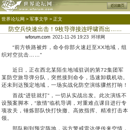
世界论坛网
>
军事文学
> 正文
防空兵快速出击！9枚导弹接连呼啸而出……
wforum.com
2021-11-26 19:23 环球网
“前方铁路被炸，命令你部火速赶至XX地域，组
织对空抗击……”
近日，正在西北某陌生地域驻训的第72集团军
某防空旅导弹分队，突然接到命令，迅速卸载机动。
还未到达预定地域，一场实战化防空演练骤然打响！
首战“进驻就打”，一切从实战出发。此次演练不
设预案脚本，“敌情”临机导调，对重难点课目进行专
项攻关，锤炼部队快打快撤、高效指挥、精准打击本
领。
部队刚到预定阵地，远方警戒雷达便传来空情，