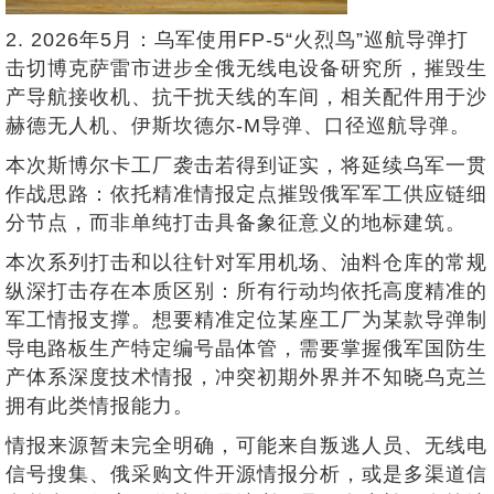
2. 2026年5月：乌军使用FP-5“火烈鸟”巡航导弹打
击切博克萨雷市进步全俄无线电设备研究所，摧毁生
产导航接收机、抗干扰天线的车间，相关配件用于沙
赫德无人机、伊斯坎德尔-M导弹、口径巡航导弹。
本次斯博尔卡工厂袭击若得到证实，将延续乌军一贯
作战思路：依托精准情报定点摧毁俄军军工供应链细
分节点，而非单纯打击具备象征意义的地标建筑。
本次系列打击和以往针对军用机场、油料仓库的常规
纵深打击存在本质区别：所有行动均依托高度精准的
军工情报支撑。想要精准定位某座工厂为某款导弹制
导电路板生产特定编号晶体管，需要掌握俄军国防生
产体系深度技术情报，冲突初期外界并不知晓乌克兰
拥有此类情报能力。
情报来源暂未完全明确，可能来自叛逃人员、无线电
信号搜集、俄采购文件开源情报分析，或是多渠道信