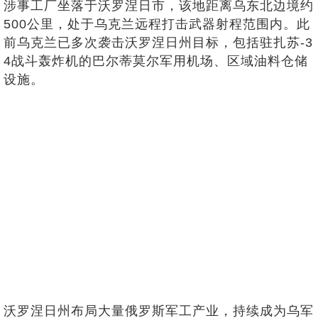
涉事工厂坐落于沃罗涅日市，该地距离乌东北边境约
500公里，处于乌克兰远程打击武器射程范围内。此
前乌克兰已多次袭击沃罗涅日州目标，包括驻扎苏-3
4战斗轰炸机的巴尔蒂莫尔军用机场、区域油料仓储
设施。
沃罗涅日州布局大量俄罗斯军工产业，持续成为乌军