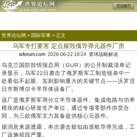
世界论坛网
>
国际军事
> 正文
乌军专打要害 定点摧毁俄导弹元器件厂房
wforum.com
2026-06-22 19:24 寰球战略解读
乌克兰国防部情报总局（GUR）的公开制裁清单记
录显示，乌军22日袭击了俄罗斯军工制造链条中一
处看似不起眼、实则影响重大的关键节点——沃罗涅
日市斯博尔卡半导体设备厂。
该厂是俄罗斯军用分立半导体器件、集成电路与功率
模块的核心研发生产单位，通过专项零部件供货合
同，为三款俄军主力装备提供核心元器件。
据消息来源透露，本次袭击疑似由巡航导弹完成，工
厂设施损毁严重。