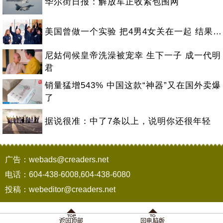
华尔街日报：解放军正收紧包围网
美国曾做一个实验 把4男4女关在一起 结果…
尼姑伺候皇帝洗澡被宠幸 生下一子 成一代明
君
销量猛增543% 中国这款“神器”又在国外卖爆
了
据说很准：中了7条以上，说明你还很年轻
广告：webads@creaders.net
电话：604-438-6008,604-438-6080
投稿：webeditor@creaders.net