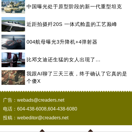
中国曝光处于原型阶段的新一代重型坦克
近距拍摄歼20S 一体式舱盖的工艺巅峰
004航母曝光3升降机+4弹射器
比邓文迪还生猛的女人出现了…
我跟AI聊了三天三夜，终于确认了它真的是
个傻X
广告：webads@creaders.net
电话：604-438-6008,604-438-6080
投稿：webeditor@creaders.net