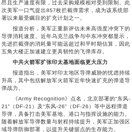
昂且生产速度有限，过去采购规模相对受到限制。此
次美军一口气提出857枚拦截弹需求，成为该系统部
署以来最受瞩目的扩充计划之一。
报道分析，美军正重新评估未来高强度冲突下的
导弹消耗速度。近年乌克兰战争与中东冲突都显示，
先进拦截弹的消耗量可能远超过和平时期估算，因此
五角大楼正加速建立更具韧性的飞弹库存。
中共火箭军扩张印太基地面临更大压力
报道指出，美军对印太地区导弹威胁的忧虑持续
升高，其中包括解放军火箭军近年快速扩充的弹道导
弹战力。
《Army Recognition》点名，北京部署的“东风-
21”（DF-21）及“东风-26”（DF-26）等中远程弹道
导弹，具备打击美军基地、港口与指挥设施的能力。
随着解放军导弹数量与射程持续提升，美军正加强区
域导弹防御部署，以提升关键据点的生存能力。