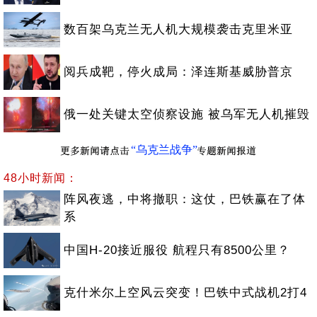
数百架乌克兰无人机大规模袭击克里米亚
阅兵成靶，停火成局：泽连斯基威胁普京
俄一处关键太空侦察设施 被乌军无人机摧毁
“乌克兰战争”
48小时新闻：
阵风夜逃，中将撤职：这仗，巴铁赢在了体
系
中国H-20接近服役 航程只有8500公里？
克什米尔上空风云突变！巴铁中式战机2打4