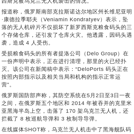
西斯克被乌克兰无人机袭击的情况。
报道称，俄罗斯南部克拉斯诺达尔地区州长维尼亚明
·康德拉季耶夫（Veniamin Kondratyev）表示，坠
落的无人机碎片不仅损坏了新罗西斯克粮食码头的三
个存储仓库，还引发了仓库火灾。他透露，因码头遇
袭，造成 4 人受伤。
受损粮食码头的所有者提洛公司（Delo Group）在
一份声明中表示，正在进行清理，那里的火已经扑
灭。该公司在新闻稿中表示：“DeloPorts 码头正在
按照内部指示以及相关当局和机构的指示正常运
营”。
俄罗斯国防部声称，其防空系统在5月2日至3日一夜
之间，在俄罗斯五个地区和 2014 年被吞并的克里米
亚黑海半岛上空，击落了 170 架乌克兰无人机，还
拦截了 8 枚巡航导弹和 3 枚制导导弹。
在线媒体SHOT称，乌克兰无人机击中了黑海舰队码