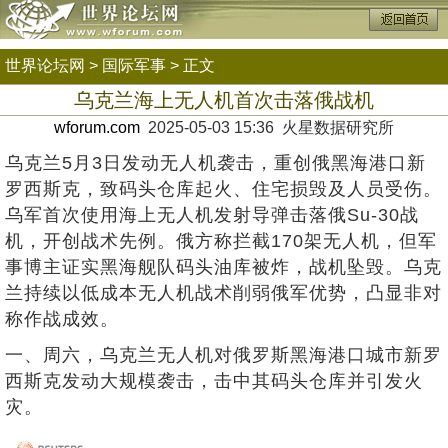
世界论坛网
>
国际军事
> 正文
乌克兰海上无人机首次击落俄战机
wforum.com
2025-05-03 15:36 火星数据研究所
乌克兰5月3日发动无人机袭击，重创俄黑海港口新
罗西斯克，致码头仓库起火、住宅损毁及人员受伤。
乌军首次使用海上无人机发射导弹击落俄Su-30战
机，开创战术先例。俄方称拦截170架无人机，但军
事博主证实黑海舰队码头油库被炸，战机坠毁。乌克
兰持续以低成本无人机战术削弱俄军优势，凸显非对
称作战成效。
一、周六，乌克兰无人机对俄罗斯黑海港口城市新罗
西斯克发动大规模袭击，击中其码头仓库并引发火
灾。