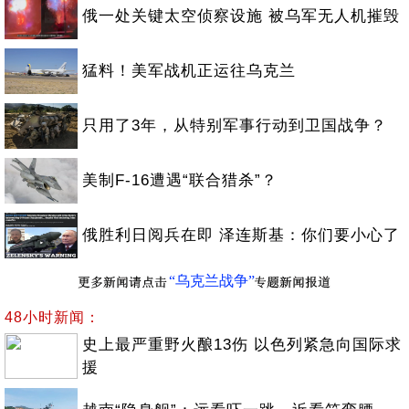
俄一处关键太空侦察设施 被乌军无人机摧毁
猛料！美军战机正运往乌克兰
只用了3年，从特别军事行动到卫国战争？
美制F-16遭遇“联合猎杀”？
俄胜利日阅兵在即 泽连斯基：你们要小心了
“乌克兰战争”
48小时新闻：
史上最严重野火酿13伤 以色列紧急向国际求
援