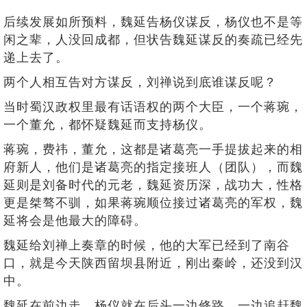
后续发展如所预料，魏延告杨仪谋反，杨仪也不是等
闲之辈，人没回成都，但状告魏延谋反的奏疏已经先
递上去了。
两个人相互告对方谋反，刘禅说到底谁谋反呢？
当时蜀汉政权里最有话语权的两个大臣，一个蒋琬，
一个董允，都怀疑魏延而支持杨仪。
蒋琬，费祎，董允，这都是诸葛亮一手提拔起来的相
府新人，他们是诸葛亮的指定接班人（团队），而魏
延则是刘备时代的元老，魏延资历深，战功大，性格
更是桀骜不驯，如果蒋琬顺位接过诸葛亮的军权，魏
延将会是他最大的障碍。
魏延给刘禅上奏章的时候，他的大军已经到了南谷
口，就是今天陕西留坝县附近，刚出秦岭，还没到汉
中。
魏延在前边走，杨仪就在后头一边修路，一边追赶魏