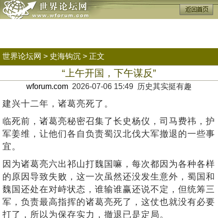
世界论坛网
>
史海钩沉
> 正文
“上午开国，下午谋反”
wforum.com
2026-07-06 15:49 历史其实挺有趣
建兴十二年，诸葛亮死了。
临死前，诸葛亮秘密召集了长史杨仪，司马费祎，护
军姜维，让他们各自负责蜀汉北伐大军撤退的一些事
宜。
因为诸葛亮六出祁山打魏国嘛，每次都因为各种各样
的原因导致失败，这一次虽然还没发生意外，蜀国和
魏国还处在对峙状态，谁输谁赢还说不定，但统筹三
军，负责最高指挥的诸葛亮死了，这仗也就没有必要
打了，所以为保存实力，撤退已是定局。