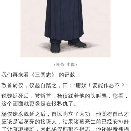
（杨仪 小像）
我们再来看《三国志》 的记载：
致首於仪，仪起自踏之，曰：“庸奴！复能作恶不？”
说魏延死后，被斩首，杨仪踩着他的头叫骂，您看，
这个画面就更像是在报私仇了。
杨仪诛杀魏延之后，自以为立了大功，他觉得自己才
应该是诸葛亮的接班人，结果诸葛亮生前已经安排好
了让蒋琬接班，因此杨仪郁郁不得志，他还跟费祎抱