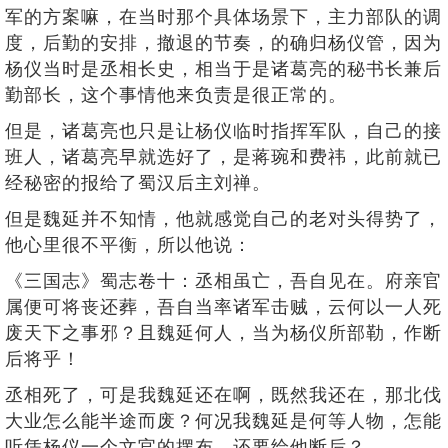
军的方案嘛，在当时那个具体场景下，主力部队的调
度，后勤的安排，撤退的节奏，的确归杨仪管，因为
杨仪当时是丞相长史，相当于是诸葛亮的秘书长兼后
勤部长，这个事情他来负责是很正常的。
但是，诸葛亮也只是让杨仪临时指挥军队，自己的接
班人，诸葛亮早就选好了，是蒋琬和费祎，此前就已
经秘密的报给了蜀汉后主刘禅。
但是魏延并不知情，他就感觉自己的老对头得势了，
他心里很不平衡，所以他说：
《三国志》蜀志卷十：丞相虽亡，吾自见在。府亲官
属便可将丧还葬，吾自当率诸军击贼，云何以一人死
废天下之事邪？且魏延何人，当为杨仪所部勒，作断
后将乎！
丞相死了，可是我魏延还在啊，既然我还在，那北伐
大业怎么能半途而废？何况我魏延是何等人物，怎能
听凭杨仪一个文官的摆布，还要给他断后？