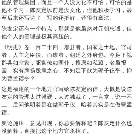
他的管理集团，而且一个人没文化不可怕，可怕的是
他不学习，陈友定以前是没文化，但他积极学习，甚
至后来还写诗了，写的还挺好，还很有章法。
陈友定还有一个特点，那就是他虽然对元朝忠诚，但
他个人的管理是极其高压的。
《明史》卷一百二十四：郡县者，国家之土地。官司
者，人主之臣役。而廪者，朝廷之外府也。今足下视
郡县如室家，驱官僚如圈仆，擅廪如私藏，名虽报
国，实有鹰扬跋扈之心。不知足下欲为郭子仪乎，抑
为曹孟德乎？
这是福建的一个地方官写给陈友定的信，大概是说陈
友定的管理太过强硬，太过独裁了，一言堂，说一不
二，质问他明着是在做郭子仪，暗着其实是在做曹孟
德。
舆论施压，意见出现，你总要解释吧？陈友定什么也
没解释，直接把这个地方官杀掉了。