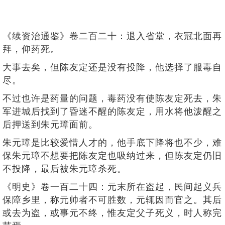
《续资治通鉴》卷二百二十：退入省堂，衣冠北面再
拜，仰药死。
大事去矣，但陈友定还是没有投降，他选择了服毒自
尽。
不过也许是药量的问题，毒药没有使陈友定死去，朱
军进城后找到了昏迷不醒的陈友定，用水将他泼醒之
后押送到朱元璋面前。
朱元璋是比较爱惜人才的，他手底下降将也不少，难
保朱元璋不想要把陈友定也吸纳过来，但陈友定仍旧
不投降，最后被朱元璋杀死。
《明史》卷一百二十四：元末所在盗起，民间起义兵
保障乡里，称元帅者不可胜数，元辄因而官之。其后
或去为盗，或事元不终，惟友定父子死义，时人称完