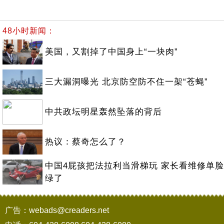
48小时新闻：
美国，又割掉了中国身上“一块肉”
三大漏洞曝光 北京防空防不住一架“苍蝇”
中共政坛明星轰然坠落的背后
热议：蔡奇怎么了？
中国4屁孩把法拉利当滑梯玩 家长看维修单脸
绿了
广告：webads@creaders.net