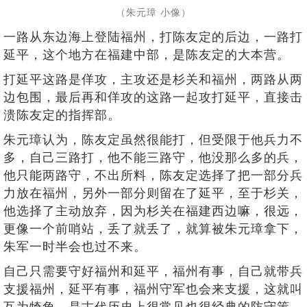
（朱元璋 小像）
一路从东边海上登陆福州，打陈友定的后边，一路打
延平，这个地方在福建中部，是陈友定的大本营。
打延平这路是佯攻，主攻还是杉关和福州，两路从两
边包围，最后再和佯攻的这路一起攻打延平，直接击
溃陈友定的指挥部。
朱元璋认为，陈友定虽然很能打，但受限于他兵力不
多，自己三路打，他不能三路守，他没那么多的兵，
他只能两路守，不出所料，陈友定选择了把一部分兵
力放在福州，另外一部分则留在了延平，至于杉关，
他选择了主动放弃，因为杉关在福建西边嘛，很远，
更像一个前哨站，丢了就丢了，就算被朱元璋拿下，
朱军一时半会也过不来。
自己只需要守好福州和延平，福州有事，自己就带兵
支援福州，延平有事，福州守军也会来支援，这就叫
互为犄角，是古代历史上很常见也很经典的防守策