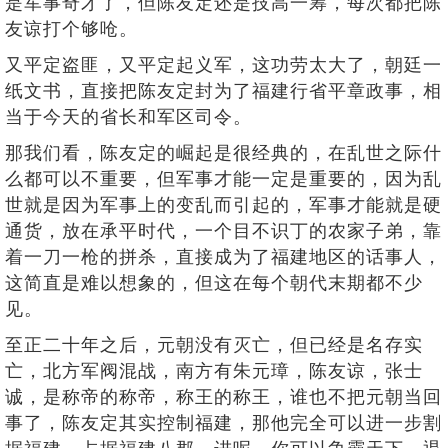
是军事奇才了，但陈友定还是技高一筹，每次都把陈
友谅打个够呛。
又平定盗匪，又平定起义军，这功劳太大了，朝廷一
纸文书，直接把陈友定封为了福建行省平章政事，相
当于今天的省长和军区司令。
那我们看，陈友定的崛起是很经典的，在乱世之际什
么都可以不重要，但军事才能一定是重要的，因为乱
世就是因为军事上的变乱而引起的，军事才能就是硬
通货，放在承平时代，一个目不识丁的农家子弟，靠
着一刀一枪的拼杀，直接成为了福建地区的话事人，
这简直是难以想象的，但这在每个朝代末期都不少
见。
至正二十年之后，元朝没有灭亡，但已经是名存实
亡，北方军阀混战，南方有朱元璋，陈友谅，张士
诚，是称帝的称帝，称王的称王，谁也不把元朝当回
事了，陈友定其实控制福建，那他完全可以进一步割