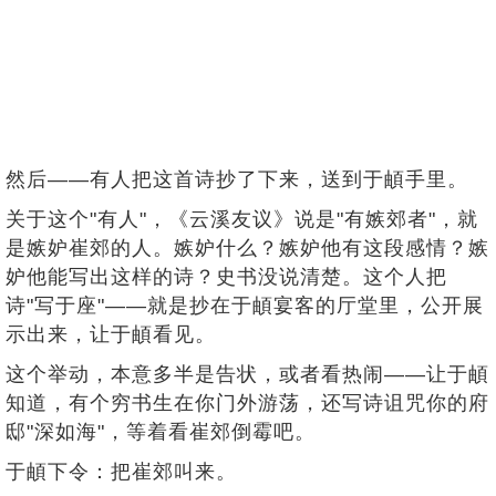
然后——有人把这首诗抄了下来，送到于頔手里。
关于这个"有人"，《云溪友议》说是"有嫉郊者"，就
是嫉妒崔郊的人。嫉妒什么？嫉妒他有这段感情？嫉
妒他能写出这样的诗？史书没说清楚。这个人把
诗"写于座"——就是抄在于頔宴客的厅堂里，公开展
示出来，让于頔看见。
这个举动，本意多半是告状，或者看热闹——让于頔
知道，有个穷书生在你门外游荡，还写诗诅咒你的府
邸"深如海"，等着看崔郊倒霉吧。
于頔下令：把崔郊叫来。