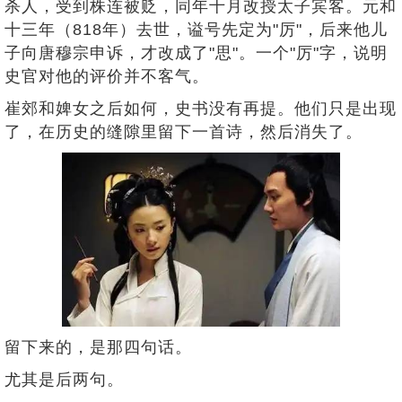
杀人，受到株连被贬，同年十月改授太子宾客。元和
十三年（818年）去世，谥号先定为"厉"，后来他儿
子向唐穆宗申诉，才改成了"思"。一个"厉"字，说明
史官对他的评价并不客气。
崔郊和婢女之后如何，史书没有再提。他们只是出现
了，在历史的缝隙里留下一首诗，然后消失了。
留下来的，是那四句话。
尤其是后两句。