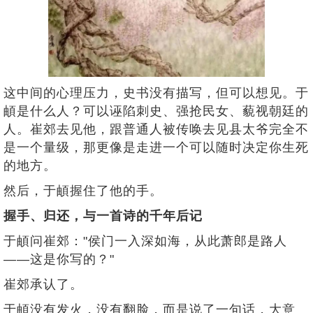
这中间的心理压力，史书没有描写，但可以想见。于
頔是什么人？可以诬陷刺史、强抢民女、藐视朝廷的
人。崔郊去见他，跟普通人被传唤去见县太爷完全不
是一个量级，那更像是走进一个可以随时决定你生死
的地方。
然后，于頔握住了他的手。
握手、归还，与一首诗的千年后记
于頔问崔郊："侯门一入深如海，从此萧郎是路人
——这是你写的？"
崔郊承认了。
于頔没有发火，没有翻脸，而是说了一句话，大意