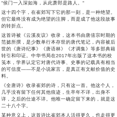
"侯门一入深如海，从此萧郎是路人。"
这十四个字，在崔郊写下它的那一刻，是一种绝望。
但它最终没有成为绝望的注脚，而是成了他这段故事
的转折点。
这首诗被《云溪友议》收录，这本书由唐僖宗时期的
范摅所撰，是少数单行本存世的唐代笔记，内容被后
世的《唐诗纪事》《唐语林》《才调集》等多部典籍
转引和印证。中华书局在2017年出版了这本书的校
笺本，学界认定它对唐代诗事、史事的记载具有相当
的可信度——不是小说家言，是真正有文献价值的史
料。
《全唐诗》收录崔郊的诗，只有这一首。他这个人，
几乎没有留下任何其他痕迹，生卒年不详，出身不
详，之后的仕途不详。他唯一确定留下来的，就是这
二十八个字。
某种意义上，这首诗比崔郊本人活得更久，也走得更