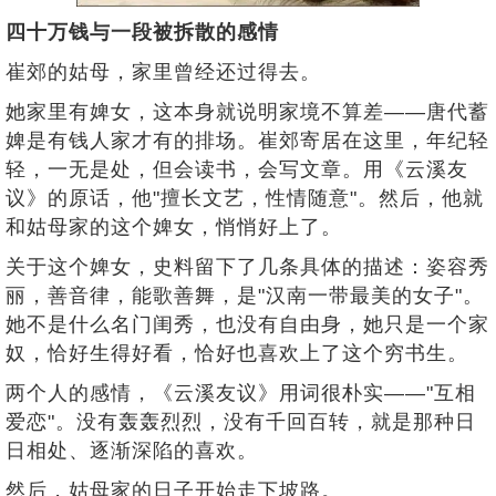
四十万钱与一段被拆散的感情
崔郊的姑母，家里曾经还过得去。
她家里有婢女，这本身就说明家境不算差——唐代蓄
婢是有钱人家才有的排场。崔郊寄居在这里，年纪轻
轻，一无是处，但会读书，会写文章。用《云溪友
议》的原话，他"擅长文艺，性情随意"。然后，他就
和姑母家的这个婢女，悄悄好上了。
关于这个婢女，史料留下了几条具体的描述：姿容秀
丽，善音律，能歌善舞，是"汉南一带最美的女子"。
她不是什么名门闺秀，也没有自由身，她只是一个家
奴，恰好生得好看，恰好也喜欢上了这个穷书生。
两个人的感情，《云溪友议》用词很朴实——"互相
爱恋"。没有轰轰烈烈，没有千回百转，就是那种日
日相处、逐渐深陷的喜欢。
然后，姑母家的日子开始走下坡路。