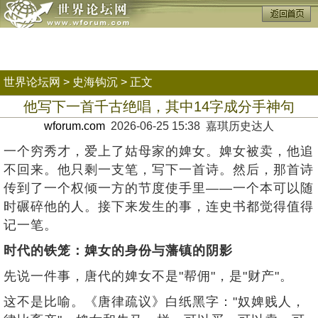
世界论坛网
>
史海钩沉
> 正文
他写下一首千古绝唱，其中14字成分手神句
wforum.com
2026-06-25 15:38 嘉琪历史达人
一个穷秀才，爱上了姑母家的婢女。婢女被卖，他追
不回来。他只剩一支笔，写下一首诗。然后，那首诗
传到了一个权倾一方的节度使手里——一个本可以随
时碾碎他的人。接下来发生的事，连史书都觉得值得
记一笔。
时代的铁笼：婢女的身份与藩镇的阴影
先说一件事，唐代的婢女不是"帮佣"，是"财产"。
这不是比喻。《唐律疏议》白纸黑字："奴婢贱人，