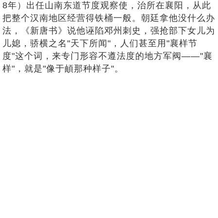
8年）出任山南东道节度观察使，治所在襄阳，从此
把整个汉南地区经营得铁桶一般。朝廷拿他没什么办
法，《新唐书》说他诬陷邓州刺史，强抢部下女儿为
儿媳，骄横之名"天下所闻"，人们甚至用"襄样节
度"这个词，来专门形容不遵法度的地方军阀——"襄
样"，就是"像于頔那种样子"。