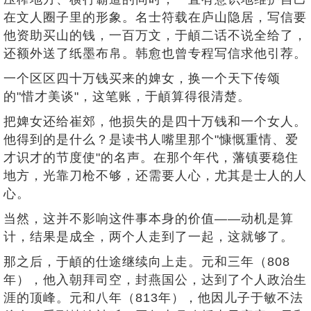
在文人圈子里的形象。名士符载在庐山隐居，写信要
他资助买山的钱，一百万文，于頔二话不说全给了，
还额外送了纸墨布帛。韩愈也曾专程写信求他引荐。
一个区区四十万钱买来的婢女，换一个天下传颂
的"惜才美谈"，这笔账，于頔算得很清楚。
把婢女还给崔郊，他损失的是四十万钱和一个女人。
他得到的是什么？是读书人嘴里那个"慷慨重情、爱
才识才的节度使"的名声。在那个年代，藩镇要稳住
地方，光靠刀枪不够，还需要人心，尤其是士人的人
心。
当然，这并不影响这件事本身的价值——动机是算
计，结果是成全，两个人走到了一起，这就够了。
那之后，于頔的仕途继续向上走。元和三年（808
年），他入朝拜司空，封燕国公，达到了个人政治生
涯的顶峰。元和八年（813年），他因儿子于敏不法