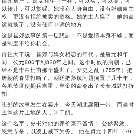
律比畜产"。婢女和牛马一样，可以买，可以卖，可
以转让，可以赏赐。她没有人身自由，没有婚姻自主
权，更没有拒绝被卖的资格。她的主人换了，她的命
运就换了，没有任何申诉的地方。
这是崔郊故事的第一层悲剧：不是爱情本身不够，而
是制度不给你机会。
再往大了说，崔郊与婢女相恋的年代，是唐元和年
间，公元806年到820年之间。这个时候的唐朝，已
经不是李白杜甫那个盛世了。安史之乱（755年）把
唐朝的脊梁打断了。朝廷把藩镇问题搁置了几十年，
各地节度使拥兵自重，皇帝的命令出了长安城就打折
扣。
崔郊的故事发生在襄州，今天湖北襄阳一带。而当时
主掌这片土地的人，叫于頔。
这个名字，史书对他的评价毫不留情："公然聚敛，
恣意专杀，以凌上威下为务。"他在贞元十四年（79