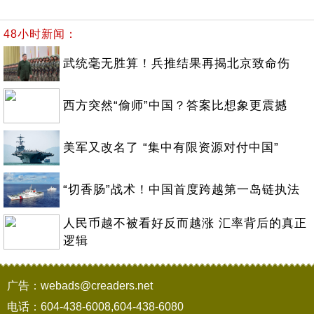
48小时新闻：
武统毫无胜算！兵推结果再揭北京致命伤
西方突然“偷师”中国？答案比想象更震撼
美军又改名了 “集中有限资源对付中国”
“切香肠”战术！中国首度跨越第一岛链执法
人民币越不被看好反而越涨 汇率背后的真正
逻辑
广告：webads@creaders.net
电话：604-438-6008,604-438-6080