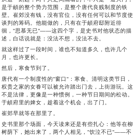
是于頔的整个势力范围，是整个唐代良贱制度的铁
壁。崔郊没有钱，没有官位，没有任何可以和节度使
谈判的筹码。他能做的，只有在于頔府邸附近徘
徊，"思慕无已"——这四个字，是史书对他状态的描
述，白话说就是：没法不想，没法不去。
就这样过了一段时间，谁也不知道多久，也许几个
月，也许更长。
然后，寒食节到了。
唐代有一个制度性的"窗口"：寒食、清明这类节日，
权贵之家的女眷可以被允许踏出门去，上街游玩。这
不是法律，更像是一种惯例，一种节日期间的松动。
于頔府里的婢女，趁着这个机会，出了门。
崔郊早就等在那里了。
史书里那个场面，今天读来还是有些扎心：他等在柳
树荫下，她出来了，两个人相见，"饮泣不已"——不