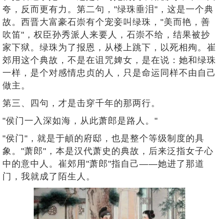
夸，反而更有力。第二句，"绿珠垂泪"，这是一个典
故。西晋大富豪石崇有个宠妾叫绿珠，"美而艳，善
吹笛"，权臣孙秀派人来要人，石崇不给，结果被抄
家下狱。绿珠为了报恩，从楼上跳下，以死相殉。崔
郊用这个典故，不是在诅咒婢女，是在说：她和绿珠
一样，是个对感情忠贞的人，只是命运同样不由自己
做主。
第三、四句，才是击穿千年的那两行。
"侯门一入深如海，从此萧郎是路人。"
"侯门"，就是于頔的府邸，也是整个等级制度的具
象。"萧郎"，本是汉代萧史的典故，后来泛指女子心
中的意中人。崔郊用"萧郎"指自己——她进了那道
门，我就成了陌生人。