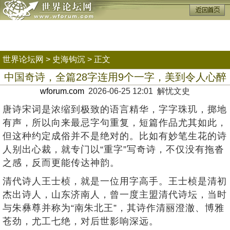
世界论坛网
>
史海钩沉
> 正文
中国奇诗，全篇28字连用9个一字，美到令人心醉
wforum.com
2026-06-25 12:01 解忧文史
唐诗宋词是浓缩到极致的语言精华，字字珠玑，掷地
有声，所以向来最忌字句重复，短篇作品尤其如此，
但这种约定成俗并不是绝对的。比如有妙笔生花的诗
人别出心裁，就专门以“重字”写奇诗，不仅没有拖沓
之感，反而更能传达神韵。
清代诗人王士桢，就是一位用字高手。王士桢是清初
杰出诗人，山东济南人，曾一度主盟清代诗坛，当时
与朱彝尊并称为“南朱北王”，其诗作清丽澄澈、博雅
苍劲，尤工七绝，对后世影响深远。