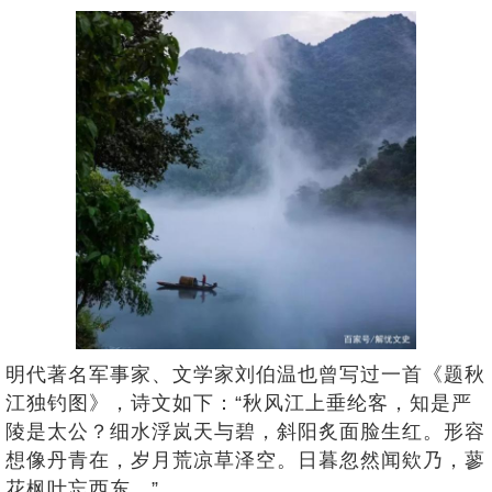
明代著名军事家、文学家刘伯温也曾写过一首《题秋
江独钓图》，诗文如下：“秋风江上垂纶客，知是严
陵是太公？细水浮岚天与碧，斜阳炙面脸生红。形容
想像丹青在，岁月荒凉草泽空。日暮忽然闻欸乃，蓼
花枫叶忘西东。”