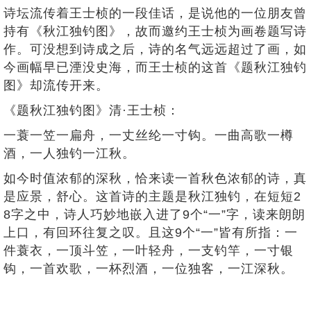
诗坛流传着王士桢的一段佳话，是说他的一位朋友曾
持有《秋江独钓图》，故而邀约王士桢为画卷题写诗
作。可没想到诗成之后，诗的名气远远超过了画，如
今画幅早已湮没史海，而王士桢的这首《题秋江独钓
图》却流传开来。
《题秋江独钓图》清·王士桢：
一蓑一笠一扁舟，一丈丝纶一寸钩。一曲高歌一樽
酒，一人独钓一江秋。
如今时值浓郁的深秋，恰来读一首秋色浓郁的诗，真
是应景，舒心。这首诗的主题是秋江独钓，在短短2
8字之中，诗人巧妙地嵌入进了9个“一”字，读来朗朗
上口，有回环往复之叹。且这9个“一”皆有所指：一
件蓑衣，一顶斗笠，一叶轻舟，一支钓竿，一寸银
钩，一首欢歌，一杯烈酒，一位独客，一江深秋。