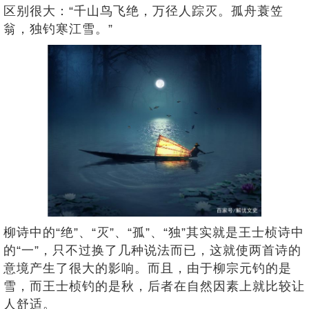
区别很大：“千山鸟飞绝，万径人踪灭。孤舟蓑笠
翁，独钓寒江雪。”
柳诗中的“绝”、“灭”、“孤”、“独”其实就是王士桢诗中
的“一”，只不过换了几种说法而已，这就使两首诗的
意境产生了很大的影响。而且，由于柳宗元钓的是
雪，而王士桢钓的是秋，后者在自然因素上就比较让
人舒适。