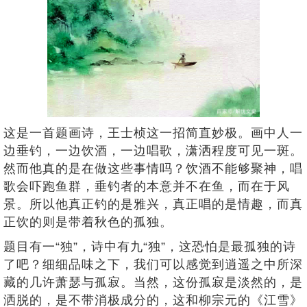
这是一首题画诗，王士桢这一招简直妙极。画中人一
边垂钓，一边饮酒，一边唱歌，潇洒程度可见一斑。
然而他真的是在做这些事情吗？饮酒不能够聚神，唱
歌会吓跑鱼群，垂钓者的本意并不在鱼，而在于风
景。所以他真正钓的是雅兴，真正唱的是情趣，而真
正饮的则是带着秋色的孤独。
题目有一“独”，诗中有九“独”，这恐怕是最孤独的诗
了吧？细细品味之下，我们可以感觉到逍遥之中所深
藏的几许萧瑟与孤寂。当然，这份孤寂是淡然的，是
洒脱的，是不带消极成分的，这和柳宗元的《江雪》