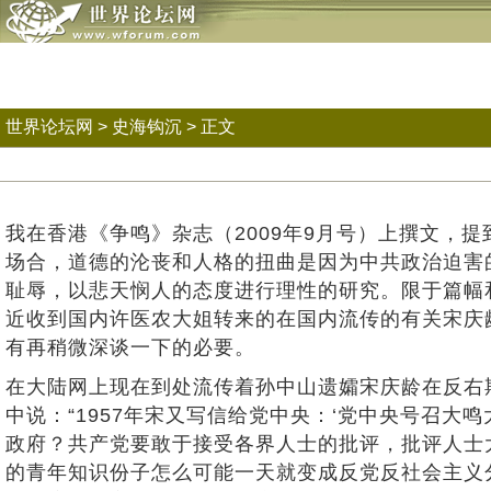
世界论坛网
>
史海钩沉
> 正文
我在香港《争鸣》杂志（2009年9月号）上撰文，
场合，道德的沦丧和人格的扭曲是因为中共政治迫害
耻辱，以悲天悯人的态度进行理性的研究。限于篇幅
近收到国内许医农大姐转来的在国内流传的有关宋庆
有再稍微深谈一下的必要。
在大陆网上现在到处流传着孙中山遗孀宋庆龄在反右期
中说：“1957年宋又写信给党中央：‘党中央号召
政府？共产党要敢于接受各界人士的批评，批评人士
的青年知识份子怎么可能一天就变成反党反社会主义