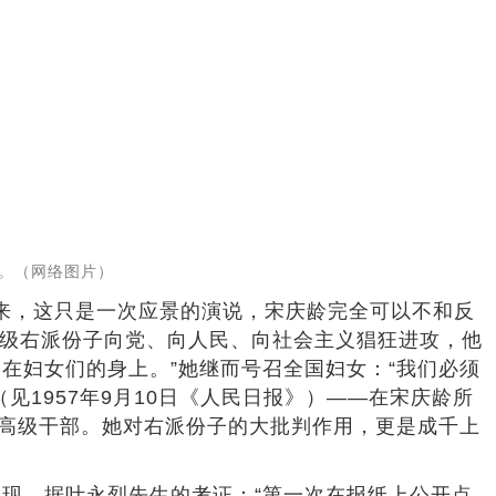
海。（网络图片）
本来，这只是一次应景的演说，宋庆龄完全可以不和反
阶级右派份子向党、向人民、向社会主义猖狂进攻，他
在妇女们的身上。”她继而号召全国妇女：“我们必须
1957年9月10日《人民日报》）——在宋庆龄所
数高级干部。她对右派份子的大批判作用，更是成千上
现。据叶永烈先生的考证：“第一次在报纸上公开点