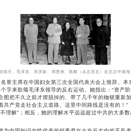
月，张闻天、毛泽东、宋庆龄、周恩来、陈毅（从左至右）在北京中南
合会名誉主席在中国妇女第三次全国代表大会上致辞。
14个字来歌颂毛泽东领导的反右运动。她指出：“资产
企图把不久之前才摆脱掉的、带了几千年的枷锁重新加
共产党走社会主义道路。这里中间路线是没有的！”（见
“不理解”；相反，她的理解水平远远超过中共的大多
誉为中国知识女性代表的何香凝女士在反右中的不良表