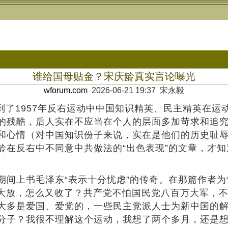
谁给国母贴金？宋庆龄真实言论曝光
wforum.com
2026-06-21 19:37 宋永毅
提到了1957年反右运动中中国知识精英、民主精英在
的残酷，后人实在不应当在个人的层面多加苛求和追
和心情（对中国知识份子来说，实在是他们的历史耻
龄在反右中不同意中共做法的“出色表现”的文章，才
间上书毛泽东“表示十分忧虑”的传奇。在那篇作者为“
大鸣大放，怎么又收了？共产党不怕国民党八百万大军
大多是爱国、爱党的，一些民主党派人士为新中国的
分子？我很不理解这个运动，我想了两个多月，还是