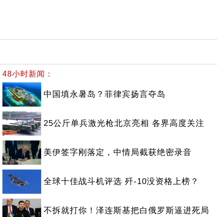
48小时新闻：
中国填永暑岛？菲律宾扬言夺岛
25公斤单兵激光枪北京亮相 各界高度关注
美伊签字刚落定，中情局截获绝密录音
全球十佳战斗机评选 歼-10没资格上榜？
不拆就打你！泽连斯基把白俄罗斯逼进死局