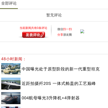
全部评论
暂无评论
当前新闻共有
0
条评论
微信
扫一扫
分享
朋友圈
48小时新闻：
中国曝光处于原型阶段的新一代重型坦克
近距拍摄歼20S 一体式舱盖的工艺巅峰
004航母曝光3升降机+4弹射器