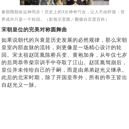
秦朝隋朝命运神同步！历史上的3次神奇巧合，让人不由怀疑：世
界或许只是一个轮回。（影视示意图／翻摄自百度百科）
宋朝皇位的完美对称圆舞曲
如果说朝代的兴衰是历史发展的必然规律，那么宋朝
皇室内部血脉的流转，则更像是一场精心设计的轮
回。宋太祖赵匡胤陈桥兵变、黄袍加身，从年仅七岁
的后周恭帝柴宗训手中夺取了江山。赵匡胤驾崩后，
皇位并未传给自己的子嗣，而是由弟弟赵光义继承。
此后的北宋时期，除了开国皇帝外，所有的帝王皆出
自赵光义一脉。