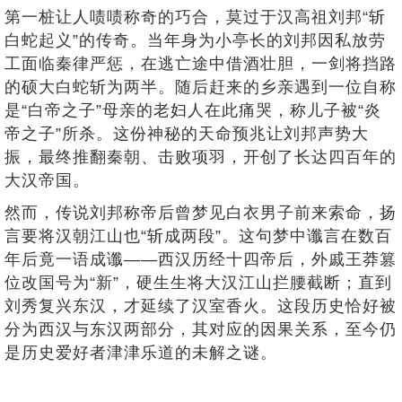
第一桩让人啧啧称奇的巧合，莫过于汉高祖刘邦“斩
白蛇起义”的传奇。当年身为小亭长的刘邦因私放劳
工面临秦律严惩，在逃亡途中借酒壮胆，一剑将挡路
的硕大白蛇斩为两半。随后赶来的乡亲遇到一位自称
是“白帝之子”母亲的老妇人在此痛哭，称儿子被“炎
帝之子”所杀。这份神秘的天命预兆让刘邦声势大
振，最终推翻秦朝、击败项羽，开创了长达四百年的
大汉帝国。
然而，传说刘邦称帝后曾梦见白衣男子前来索命，扬
言要将汉朝江山也“斩成两段”。这句梦中谶言在数百
年后竟一语成谶——西汉历经十四帝后，外戚王莽篡
位改国号为“新”，硬生生将大汉江山拦腰截断；直到
刘秀复兴东汉，才延续了汉室香火。这段历史恰好被
分为西汉与东汉两部分，其对应的因果关系，至今仍
是历史爱好者津津乐道的未解之谜。