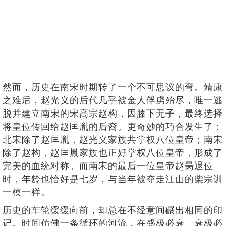
然而，历史在南宋时期转了一个不可思议的弯。靖康
之难后，赵光义的后代几乎被金人俘虏殆尽，唯一逃
脱并建立南宋的宋高宗赵构，因膝下无子，最终选择
将皇位传回给赵匡胤的后裔。更奇妙的巧合发生了：
北宋除了赵匡胤，赵光义家族共掌权八位皇帝；南宋
除了赵构，赵匡胤家族也正好掌权八位皇帝，形成了
完美的血统对称。而南宋的最后一位皇帝赵昺退位
时，年龄也恰好是七岁，与当年被夺走江山的柴宗训
一模一样。
历史的车轮缓缓向前，却总在不经意间碾出相同的印
记。时间仿佛一条循环的河流，在盛极必衰、衰极必