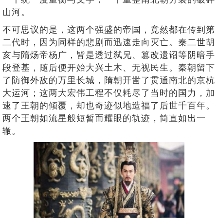
山河。
不可思议的是，这两个强盛的帝国，竟然都在传到第
二代时，因为同样的悲剧而迅速走向灭亡。秦二世胡
亥与隋炀帝杨广，皆是透过弑兄、篡改遗诏等阴暗手
段登基，随后便开始大兴土木、无视民生。秦朝留下
了防御外敌的万里长城，隋朝开凿了贯通南北的京杭
大运河；这两大宏伟工程不仅耗尽了当时的国力，加
速了王朝的倾覆，却也奇迹似地造福了后世千百年。
两个王朝如流星般短暂而耀眼的轨迹，简直如出一
辙。