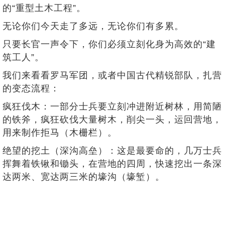
的“重型土木工程”。
无论你们今天走了多远，无论你们有多累。
只要长官一声令下，你们必须立刻化身为高效的“建
筑工人”。
我们来看看罗马军团，或者中国古代精锐部队，扎营
的变态流程：
疯狂伐木：一部分士兵要立刻冲进附近树林，用简陋
的铁斧，疯狂砍伐大量树木，削尖一头，运回营地，
用来制作拒马（木栅栏）。
绝望的挖土（深沟高垒）：这是最要命的，几万士兵
挥舞着铁锹和锄头，在营地的四周，快速挖出一条深
达两米、宽达两三米的壕沟（壕堑）。