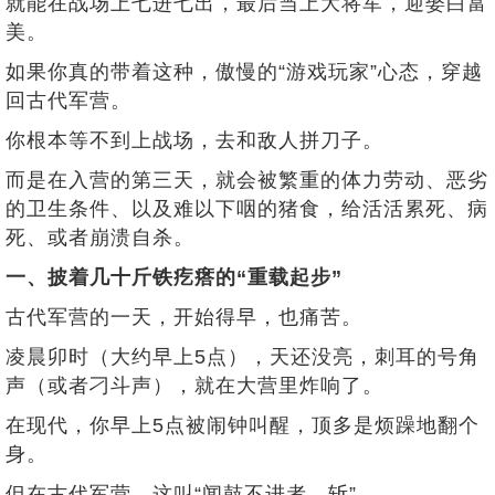
就能在战场上七进七出，最后当上大将军，迎娶白富
美。
如果你真的带着这种，傲慢的“游戏玩家”心态，穿越
回古代军营。
你根本等不到上战场，去和敌人拼刀子。
而是在入营的第三天，就会被繁重的体力劳动、恶劣
的卫生条件、以及难以下咽的猪食，给活活累死、病
死、或者崩溃自杀。
一、披着几十斤铁疙瘩的“重载起步”
古代军营的一天，开始得早，也痛苦。
凌晨卯时（大约早上5点），天还没亮，刺耳的号角
声（或者刁斗声），就在大营里炸响了。
在现代，你早上5点被闹钟叫醒，顶多是烦躁地翻个
身。
但在古代军营，这叫“闻鼓不进者，斩”。