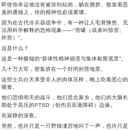
即使你幸运地没有被排到站岗，躺在拥挤、散发着恶
臭的通铺上，你的精神也必须紧绷。
因为在古代冷兵器战争中，有一种让人毛骨悚然、无
法用科学解释的恐怖现象——“营啸（或者叫惊营、
炸营）”。
这是什么？
这是一种极端的“群体性精神崩溃与集体歇斯底里”。
几十万大军，密集挤在一个封闭的营地里。
这些士兵白天承受非人的肉体压榨，晚上吃着恶心的
猪食。
他们恐惧明天的战斗，他们思念家乡，他们的大脑长
期处于高压的PTSD（创伤后应激障碍）边缘。
在寂静的深夜。
突然，也许只是一只野猫凄厉地叫了一声，也许只是