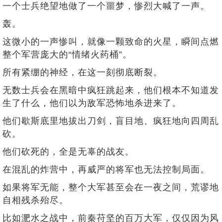
一个士兵绝望地做了一个噩梦，惨烈大喊了一声。
轰。
这微小的一声惨叫，就像一颗致命的火星，瞬间点燃
整个军营庞大的“情绪火药桶”。
所有紧绷的神经，在这一刻彻底断裂。
无数士兵会在黑暗中疯狂跳起来，他们根本不知道发
生了什么，他们以为敌军恐怖地杀进来了。
他们歇斯底里地拔出刀剑，盲目地、疯狂地向四周乱
砍。
他们砍死的，全是无辜的战友。
在混乱的炸营中，再威严的将军也无法控制局面。
如果将军无能，整个大军甚至会在一夜之间，荒谬地
自相残杀殆尽。
比如淝水之战中，前秦苻坚的百万大军，仅仅因为风