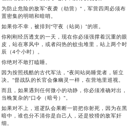
为防止危险的敌军“夜袭（劫营）”，军营四周必须布
置密集的明哨和暗哨。
如果你不幸，被排到“守夜（站岗）”的班。
你刚刚经历透支的一天，现在你必须强撑着沉重的眼
皮，站在寒风中，或者闷热的蚊虫堆里，站上两个时
辰（4个小时）。
你绝对不敢打瞌睡。
因为按照残酷的古代军法，“夜间站岗睡觉者，斩立
决。”督战队的长官会像幽灵一样，在营地里巡视。
而且，如果遇到任何微小的动静，你必须准确对出，
当晚复杂的“口令（暗号）”。
如果对不上，巡逻队会果断一箭把你射死，因为在黑
暗中，谁也分不清你是自己人，还是狡猾的敌军奸
细。