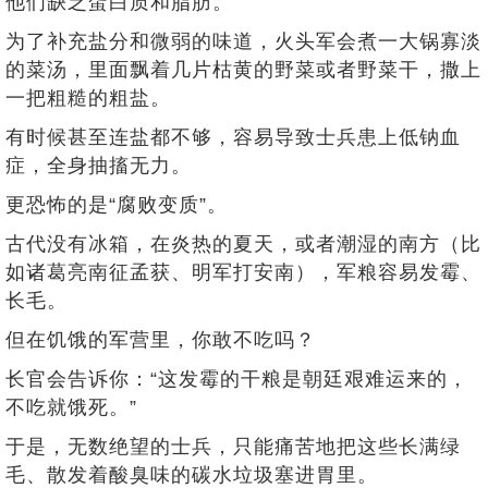
他们缺乏蛋白质和脂肪。
为了补充盐分和微弱的味道，火头军会煮一大锅寡淡
的菜汤，里面飘着几片枯黄的野菜或者野菜干，撒上
一把粗糙的粗盐。
有时候甚至连盐都不够，容易导致士兵患上低钠血
症，全身抽搐无力。
更恐怖的是“腐败变质”。
古代没有冰箱，在炎热的夏天，或者潮湿的南方（比
如诸葛亮南征孟获、明军打安南），军粮容易发霉、
长毛。
但在饥饿的军营里，你敢不吃吗？
长官会告诉你：“这发霉的干粮是朝廷艰难运来的，
不吃就饿死。”
于是，无数绝望的士兵，只能痛苦地把这些长满绿
毛、散发着酸臭味的碳水垃圾塞进胃里。