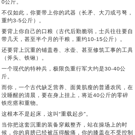
0公斤。
不仅如此，你要带上你的武器（长矛、大刀或弓弩，
重约3-5公斤）。
要背上你自己的口粮（古代后勤脆弱，士兵往往要自
带几天，甚至半个月的干粮，重约10-15公斤）。
还要背上沉重的铺盖卷、水壶、甚至修筑工事的工具
（斧头、铁锹）。
一个现代的特种兵，极限负重行军大约是30-40公
斤。
而你，一个古代缺乏营养、面黄肌瘦的普通农民，在
没睡醒的清晨，要在身上挂上，将近40公斤的零碎
铁疙瘩和重物。
这根本不是起床，这叫“重载起步”。
当你把这套沉重的装备穿戴整齐，站在操场上的时
候，你的肩膀已经被压得酸痛，你的膝盖在不受控制