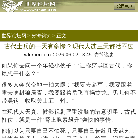
世界论坛网
>
史海钩沉
> 正文
古代士兵的一天有多惨？现代人连三天都活不过
wforum.com
2026-06-02 13:45 青简说史
如果你去问一个年轻小伙子：“让你穿越回古代，你
最想干什么？”
很多人会兴奋地一拍大腿：“我要去参军，我要跟着
霍去病封狼居胥，我要跟着岳飞直捣黄龙。男儿何不
带吴钩，收取关山五十州。”
在现代人天真、被影视剧严重洗脑的潜意识里，古代
打仗，就是一件“肾上腺素飙升”爽快的事情。
他们以为只要自己不怕死，只要自己苦练几天武艺，