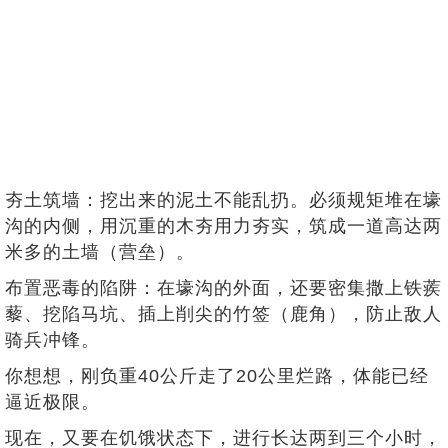
夯土筑墙：挖出来的泥土不能乱扔。必须规矩堆在壕
沟的内侧，用沉重的木夯用力夯实，筑成一道高达两
米多的土墙（营垒）。
布置恶毒的陷阱：在壕沟的外面，还要密集撒上铁蒺
藜、挖陷马坑、插上削尖的竹签（鹿角），防止敌人
骑兵冲锋。
你想想，刚负重40公斤走了20公里烂路，体能已经
逼近极限。
现在，又要在饥饿状态下，进行长达两到三个小时，