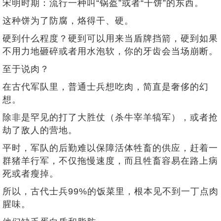
宋明时期：流行一种叫“锅盔”或者“干饼”的东西。
这种饼为了防腐，烙得干、硬。
硬到什么程度？硬到可以用来当盾牌挡箭，硬到如果
不用力地砸碎或者用水泡软，你的牙齿会当场崩断。
至于说肉？
在古代军队里，普通士兵想吃肉，简直是奢侈的幻
想。
除非是罕见的打了大胜仗（杀牛宰羊犒军），或者抢
劫了敌人的营地。
平时，军队的后勤难以保障活体牲畜的供应，赶着一
群猪羊行军，不仅拖慢速度，而且牲畜容易在路上病
死或者瘦掉。
所以，古代士兵99%的饭菜里，根本见不到一丁点肉
腥味。