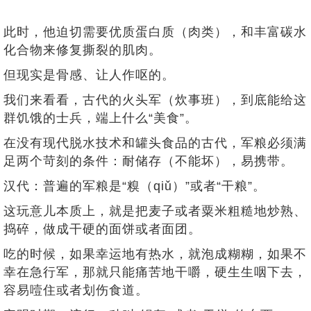
此时，他迫切需要优质蛋白质（肉类），和丰富碳水
化合物来修复撕裂的肌肉。
但现实是骨感、让人作呕的。
我们来看看，古代的火头军（炊事班），到底能给这
群饥饿的士兵，端上什么“美食”。
在没有现代脱水技术和罐头食品的古代，军粮必须满
足两个苛刻的条件：耐储存（不能坏），易携带。
汉代：普遍的军粮是“糗（qiǔ）”或者“干粮”。
这玩意儿本质上，就是把麦子或者粟米粗糙地炒熟、
捣碎，做成干硬的面饼或者面团。
吃的时候，如果幸运地有热水，就泡成糊糊，如果不
幸在急行军，那就只能痛苦地干嚼，硬生生咽下去，
容易噎住或者划伤食道。