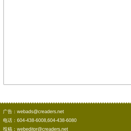
广告：webads@creaders.net
电话：604-438-6008,604-438-6080
投稿：webeditor@creaders.net