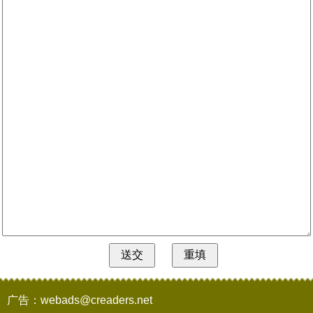
广告：webads@creaders.net