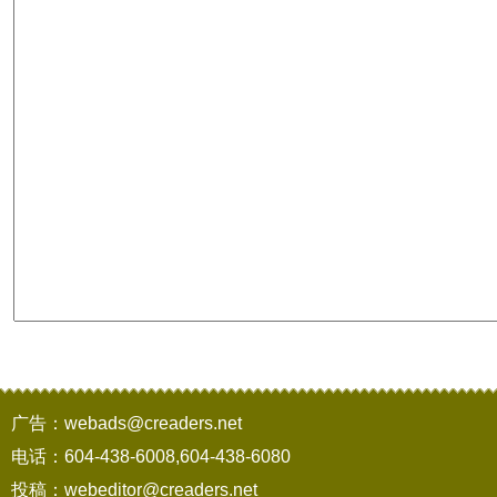
广告：webads@creaders.net
电话：604-438-6008,604-438-6080
投稿：webeditor@creaders.net