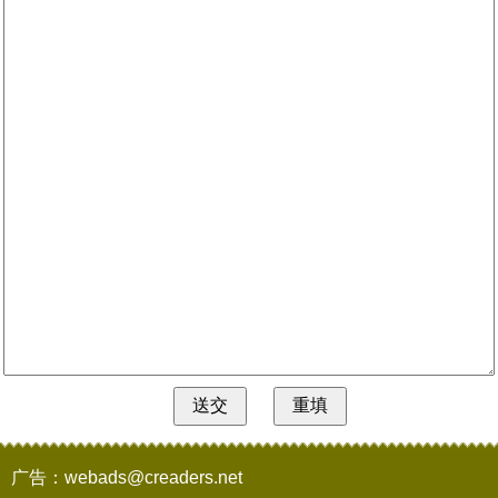
广告：webads@creaders.net