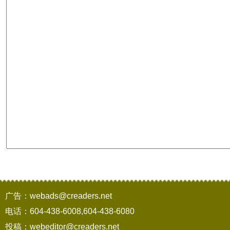
广告：webads@creaders.net
电话：604-438-6008,604-438-6080
投稿：webeditor@creaders.net