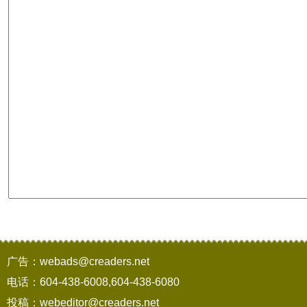
广告：webads@creaders.net
电话：604-438-6008,604-438-6080
投稿：webeditor@creaders.net