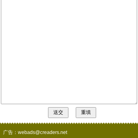
广告：webads@creaders.net