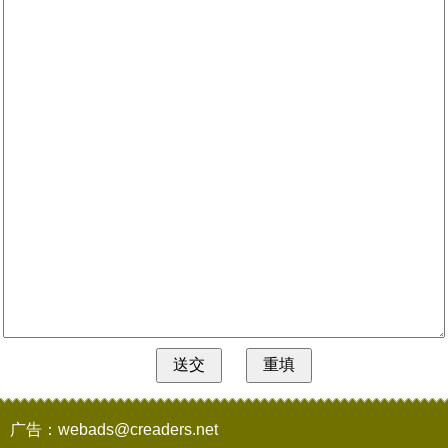
广告：webads@creaders.net