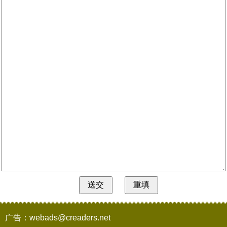
广告：webads@creaders.net