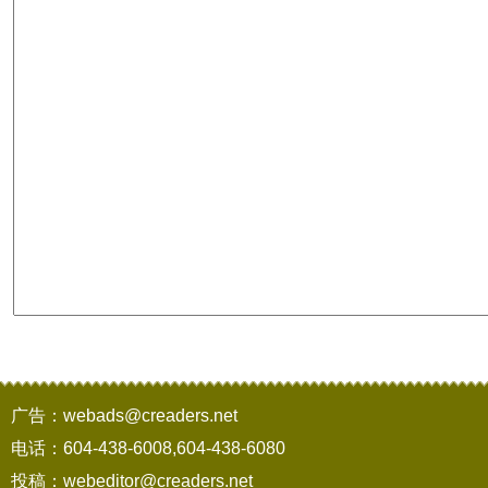
广告：webads@creaders.net
电话：604-438-6008,604-438-6080
投稿：webeditor@creaders.net