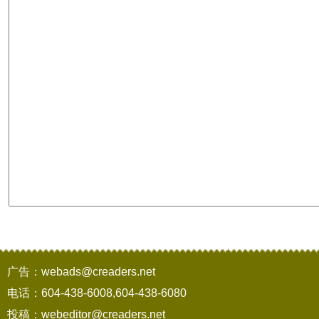
广告：webads@creaders.net
电话：604-438-6008,604-438-6080
投稿：webeditor@creaders.net