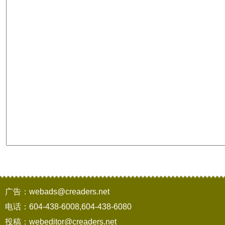
广告：webads@creaders.net
电话：604-438-6008,604-438-6080
投稿：webeditor@creaders.net