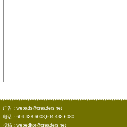
广告：webads@creaders.net
电话：604-438-6008,604-438-6080
投稿：webeditor@creaders.net