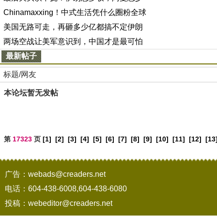
Chinamaxxing！中式生活凭什么圈粉全球
美国无路可走，再砸多少亿都搞不定伊朗
两场空战让美军意识到，中国才是最可怕
最新帖子
标题/网友
本论坛暂无发帖
第
17323
页
[1]
[2]
[3]
[4]
[5]
[6]
[7]
[8]
[9]
[10]
[11]
[12]
[13
广告：webads@creaders.net
电话：604-438-6008,604-438-6080
投稿：webeditor@creaders.net