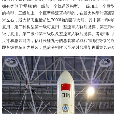
拥有类似于“星舰”的一级加一个轨道器构型、一级加上一个巨
的构型、三级加上一个巨型整流罩构型的，在最大构型时高度高
米左右，最大起飞重量超过7000吨的巨型火箭。其中第一种构
复用，第二种构型第一级可复用、整流罩入轨后抛弃，第三种
级可复用、第二级和第三级以及整流罩入轨后抛弃。考虑到厂
尺寸和总装能力，估计长征九号的总装将采取和“星舰”类似的
即各级在车间内总装，然后分别转运至发射台塔架再重新起吊