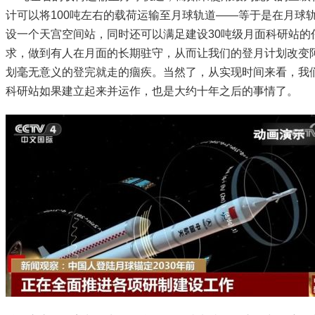
计可以将100吨左右的载荷运输至月球轨道——等于是在月球
设一个天宫空间站，同时还可以满足建设30吨级月面科研站的
求，做到有人在月面的长期驻守，从而让我们的登月计划改变
划毫无意义的登完就走的痼疾。当然了，从实现时间来看，我
科研站如果建立起来并运作，也是大约十年之后的事情了。