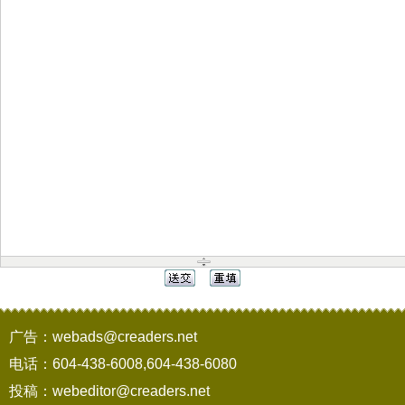
广告：webads@creaders.net
电话：604-438-6008,604-438-6080
投稿：webeditor@creaders.net