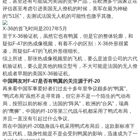
处，甚至还有可能成为美国的竞争产品，在欧洲多个国家正在
评估甚至考虑引进美国无人僚机的时候，美军在最为神秘
的“51区”，去测试法国无人机的可能性也微乎其微。
X-36的首飞时间是2017年5月
至于X-36验证机，虽然它也有鸭翼，但是它的整体轮廓，和
疑似F-47的热成像视频，有着不小的区别：X-36外形很紧
凑，而疑似F-47的飞机外形很细长。
综上所述，那张热成像视频里的飞机，要么是波音公司的六代
机验证机，要么是其他的独立型号，不大可能是法国的无人僚
机或者早期的美国X-36验证机。
中国网友对F-47是否有鸭翼的关注源于歼-20
再来看中国军事爱好者们过去十多年里争议颇多的“鸭翼”。
“鸭式布局”虽然不走寻常路，但它并不是一个陌生的气动布
局，按照以前的标准，法国的“阵风”，欧洲的“台风”，瑞典
的“鹰狮”，中国的歼-10等第三代战斗机都采用了鸭式布局，
并且一直没有引起过什么争议。
而在中国的歼-20隐身战斗机采用鸭式布局后，这款新标准下
的五代机，隐身性能是不是会受到鸭翼的影响，迅速成为了一