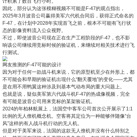
计积累了数百飞行小时。
因此，部分认为这张模糊视频不可能是F-47的观点指出，
2025年3月波音公司赢得美军六代机合同后，获得正式命名的
F-47，在计划中2028年实现首飞之前，根本不可能有飞行状
态的影像资料流入公众视野。
不过，即使波音公司现在正在生产工程阶段的F-47，也不影
响该公司继续用竞标时候的验证机，来继续对相关技术进行飞
行测试。
网友推测的F-47可能的设计
因为对于任何一款战斗机来说，它的原型机至少在外形上，都
不可能会和早期的验证机出现什么“翻天覆地”的变化——尤其
是在用不用鸭翼这种涉及到基本气动布局的重大问题上。
也就是说，疑似美军第六代战斗机F-47的热成像视频，完全
有可能是波音公司用来竞标的某架验证机。
2024的年柏林航展上，法国空中客车公司首次公开展示了1:1
比例的无人僚机概念机。空客将其定位为一种能够伴随像“台
风”这样的有人战斗机行动的无人机。
但是对于美军来说，法国的这款无人僚机并没有什么特别之