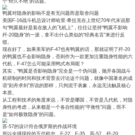
个“经久不绝”的话题。
鸭翼对隐身的影响不是有无问题而是取舍问题
美国F-16战斗机总设计师哈里·希拉克在上世纪70年代末说那
句“鸭翼最好是装在敌人的飞机上”，往往让坚持“鸭翼不影响
歼-20隐身”的一派，拿不出什么类似的“经典名言”来进行反
驳。
现在好了，如果美军的F-47也有鸭翼的话，那就证明了歼-20
的鸭翼也不会影响隐身，否则作为一款更加注重隐身性能的六
代机，F-47怎么可能采用鸭式布局呢？
其实，“鸭翼是否影响隐身”完全是一个伪问题，抛开各国战斗
机研制的时间和技术背景去讨论这个问题，就像中国著名的成
语“刻舟求剑”所说的那样，只拘泥于表象，永远无法触及核心
本质。
从工程和技术的角度来说，不管是哪国，不管是几代机，对隐
身性的考虑，从来都是一个各自性能的“平衡性”问题，而不
是“如何极致隐身”的问题。
苏-57的设计符合俄罗斯的作战环境
所以全球现役的五代机中，F-22、F-35、苏-57，歼-20、