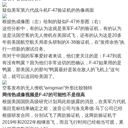
疑似美军第六代战斗机F-47验证机的热像画面
根据热成像图（左）绘制的疑似F-47外形图（右）
这些分析中，有的认为这就是美军F-47的验证机，有的认为
这是法国空客的无人僚机在美国试飞，还有的认为这是20多
年前美国航空航天局牵头研制的X-36验证机，在“发挥余热”执
行一些新的测试任务。
而对于中国的军事爱好者来说，他们更关注的是：F-47到底
有没有鸭翼？因为他们非常迫切的想确认，F-47如果用的是
鸭翼，那美国人的那句“鸭翼最好是装在敌人的飞机上”这句
话，就可以送回给美国了。
空客发布的无人僚机“wingman”外形比较独特
网传热成像视频是F-47的可能性不是很高
根据美国国防高级研究计划局此前披露的消息，在美军六代机
项目竞标结果确定之前，波音公司与洛克希德·马丁公司已经
根据研发合同，分别试飞了两款验证机，这两款验证机于
2019年和2022年相继首飞，而且飞行时间已经相当可观，累